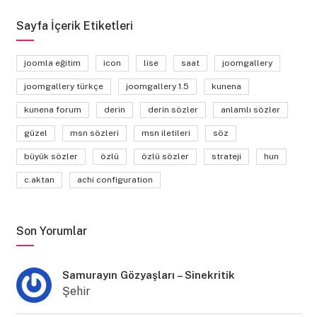
Sayfa İçerik Etiketleri
joomla eğitim
icon
lise
saat
joomgallery
joomgallery türkçe
joomgallery 1.5
kunena
kunena forum
derin
derin sözler
anlamlı sözler
güzel
msn sözleri
msn iletileri
söz
büyük sözler
özlü
özlü sözler
strateji
hun
c.aktan
achi configuration
Son Yorumlar
Samurayın Gözyaşları – Sinekritik
Şehir