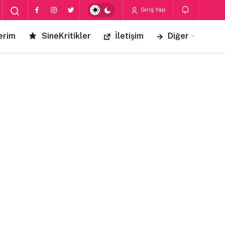
Giriş Yap
erim
SineKritikler
İletişim
Diğer