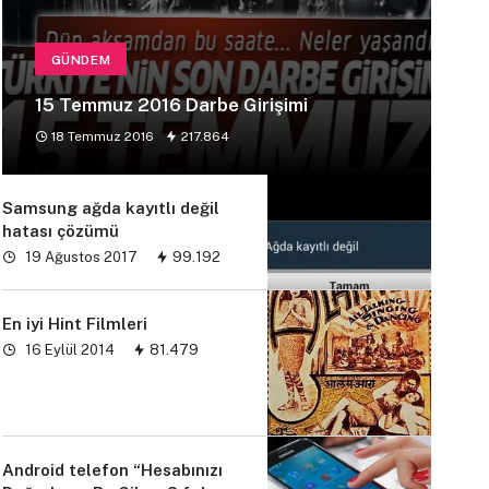
GÜNDEM
15 Temmuz 2016 Darbe Girişimi
18 Temmuz 2016
217.864
Samsung ağda kayıtlı değil
hatası çözümü
19 Ağustos 2017
99.192
En iyi Hint Filmleri
16 Eylül 2014
81.479
Android telefon “Hesabınızı