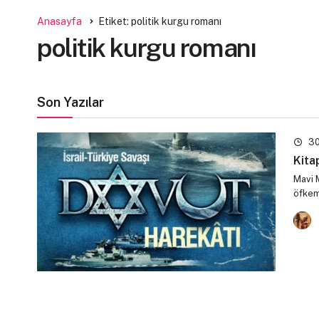
Anasayfa
Etiket: politik kurgu romanı
politik kurgu romanı
Son Yazılar
30
Kita
Mavi M
öfkemi