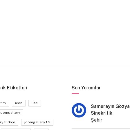
rik Etiketleri
Son Yorumlar
itim
icon
lise
Samurayın Gözyaş
Sinekritik
joomgallery
Şehir
ry türkçe
joomgallery 1.5