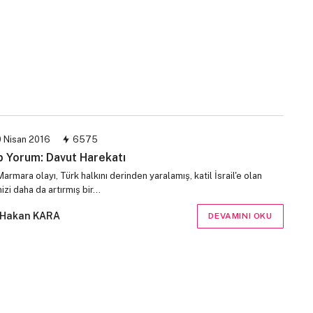
 Nisan 2016
6575
p Yorum: Davut Harekatı
armara olayı, Türk halkını derinden yaralamış, katil İsrail'e olan
zi daha da artırmış bir…
Hakan KARA
DEVAMINI OKU