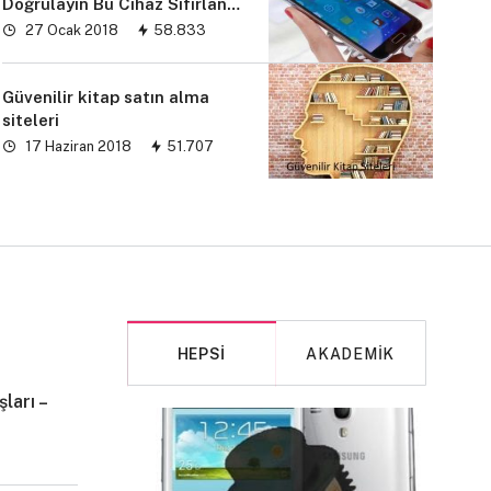
Doğrulayın Bu Cihaz Sıfırlandı
sorunu” çözümü
27 Ocak 2018
58.833
Güvenilir kitap satın alma
siteleri
17 Haziran 2018
51.707
HEPSI
AKADEMIK
ları –
MAKALE