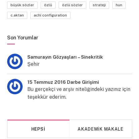
büyük sözler
özlü
özlü sözler
strateji
hun
c.aktan
achi configuration
Son Yorumlar
Samurayın Gözyaşları – Sinekritik
Şehir
15 Temmuz 2016 Darbe Girişimi
Bu gerçekçi ve arşiv niteliğindeki yazınız için
teşekkür ederim.
HEPSI
AKADEMIK MAKALE