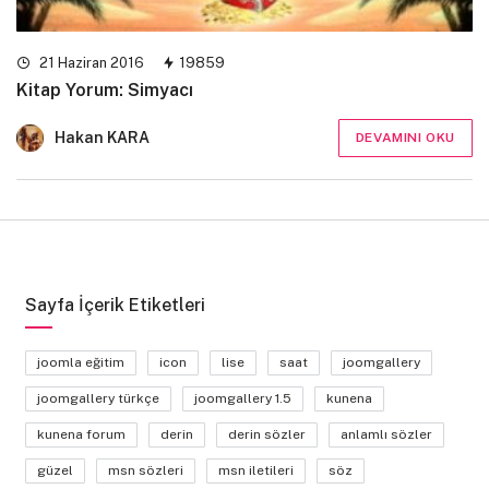
21 Haziran 2016
19859
Kitap Yorum: Simyacı
Hakan KARA
DEVAMINI OKU
Sayfa İçerik Etiketleri
joomla eğitim
icon
lise
saat
joomgallery
joomgallery türkçe
joomgallery 1.5
kunena
kunena forum
derin
derin sözler
anlamlı sözler
güzel
msn sözleri
msn iletileri
söz