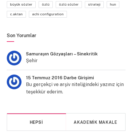
büyük sözler
özlü
özlü sözler
strateji
hun
c.aktan
achi configuration
Son Yorumlar
Samurayın Gözyaşları – Sinekritik
Şehir
15 Temmuz 2016 Darbe Girişimi
Bu gerçekçi ve arşiv niteliğindeki yazınız için
teşekkür ederim.
HEPSI
AKADEMIK MAKALE