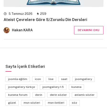
5 Temmuz 2026
259
Ateist Çevrelere Göre S/Zorunlu Din Dersleri
Hakan KARA
DEVAMINI OKU
Sayfa İçerik Etiketleri
joomla eğitim
icon
lise
saat
joomgallery
joomgallery türkçe
joomgallery 1.5
kunena
kunena forum
derin
derin sözler
anlamlı sözler
güzel
msn sözleri
msn iletileri
söz