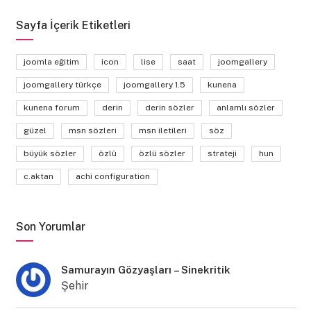
Sayfa İçerik Etiketleri
joomla eğitim
icon
lise
saat
joomgallery
joomgallery türkçe
joomgallery 1.5
kunena
kunena forum
derin
derin sözler
anlamlı sözler
güzel
msn sözleri
msn iletileri
söz
büyük sözler
özlü
özlü sözler
strateji
hun
c.aktan
achi configuration
Son Yorumlar
Samurayın Gözyaşları – Sinekritik
Şehir