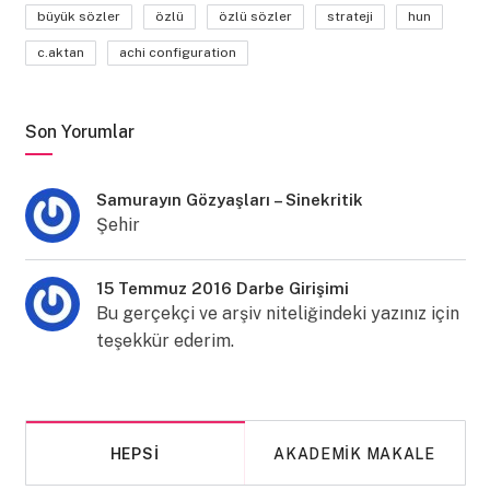
büyük sözler
özlü
özlü sözler
strateji
hun
c.aktan
achi configuration
Son Yorumlar
Samurayın Gözyaşları – Sinekritik
Şehir
15 Temmuz 2016 Darbe Girişimi
Bu gerçekçi ve arşiv niteliğindeki yazınız için
teşekkür ederim.
HEPSI
AKADEMIK MAKALE