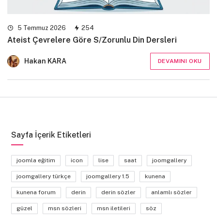
5 Temmuz 2026
254
Ateist Çevrelere Göre S/Zorunlu Din Dersleri
Hakan KARA
DEVAMINI OKU
Sayfa İçerik Etiketleri
joomla eğitim
icon
lise
saat
joomgallery
joomgallery türkçe
joomgallery 1.5
kunena
kunena forum
derin
derin sözler
anlamlı sözler
güzel
msn sözleri
msn iletileri
söz