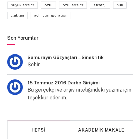
büyük sözler
özlü
özlü sözler
strateji
hun
c.aktan
achi configuration
Son Yorumlar
Samurayın Gözyaşları – Sinekritik
Şehir
15 Temmuz 2016 Darbe Girişimi
Bu gerçekçi ve arşiv niteliğindeki yazınız için
teşekkür ederim.
HEPSI
AKADEMIK MAKALE