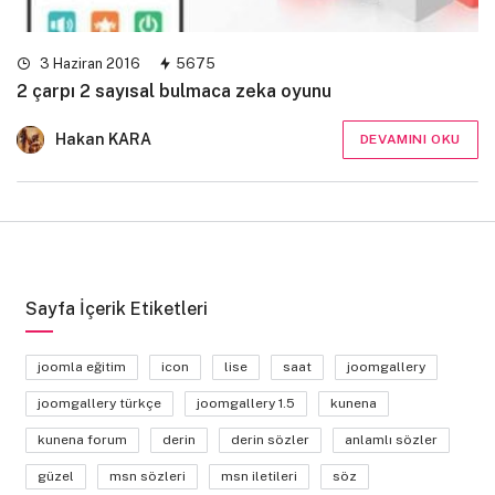
3 Haziran 2016
5675
2 çarpı 2 sayısal bulmaca zeka oyunu
Hakan KARA
DEVAMINI OKU
Sayfa İçerik Etiketleri
joomla eğitim
icon
lise
saat
joomgallery
joomgallery türkçe
joomgallery 1.5
kunena
kunena forum
derin
derin sözler
anlamlı sözler
güzel
msn sözleri
msn iletileri
söz