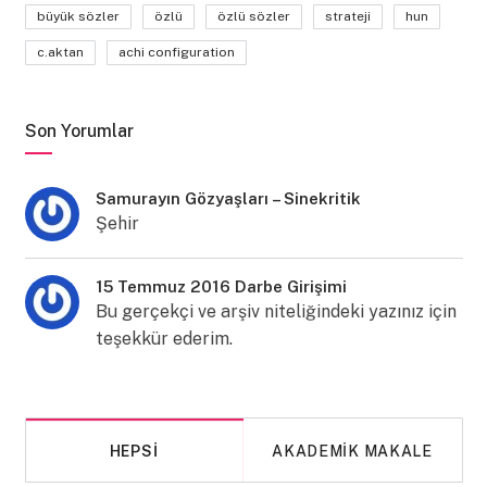
büyük sözler
özlü
özlü sözler
strateji
hun
c.aktan
achi configuration
Son Yorumlar
Samurayın Gözyaşları – Sinekritik
Şehir
15 Temmuz 2016 Darbe Girişimi
Bu gerçekçi ve arşiv niteliğindeki yazınız için
teşekkür ederim.
HEPSI
AKADEMIK MAKALE