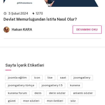
3 Şubat 2024
1270
Devlet Memurluğundan İstifa Nasıl Olur?
Hakan KARA
DEVAMINI OKU
Sayfa İçerik Etiketleri
joomla eğitim
icon
lise
saat
joomgallery
joomgallery türkçe
joomgallery 1.5
kunena
kunena forum
derin
derin sözler
anlamlı sözler
güzel
msn sözleri
msn iletileri
söz