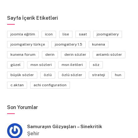
Sayfa İçerik Etiketleri
joomla eğitim
icon
lise
saat
joomgallery
joomgallery türkçe
joomgallery 1.5
kunena
kunena forum
derin
derin sözler
anlamlı sözler
güzel
msn sözleri
msn iletileri
söz
büyük sözler
özlü
özlü sözler
strateji
hun
c.aktan
achi configuration
Son Yorumlar
Samurayın Gözyaşları – Sinekritik
Şehir