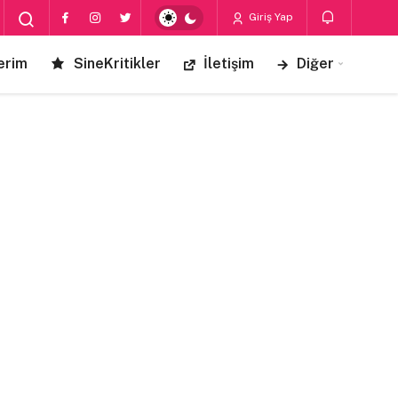
Giriş Yap
erim
SineKritikler
İletişim
Diğer