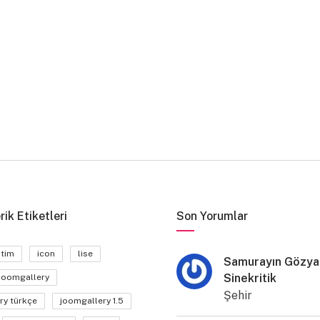
rik Etiketleri
Son Yorumlar
itim
icon
lise
Samurayın Gözyaş
Sinekritik
joomgallery
Şehir
ry türkçe
joomgallery 1.5