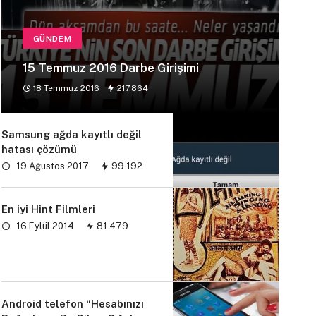
GÜNDEM
15 Temmuz 2016 Darbe Girişimi
18 Temmuz 2016
217.864
Samsung ağda kayıtlı değil
hatası çözümü
19 Ağustos 2017
99.192
En iyi Hint Filmleri
16 Eylül 2014
81.479
Android telefon “Hesabınızı