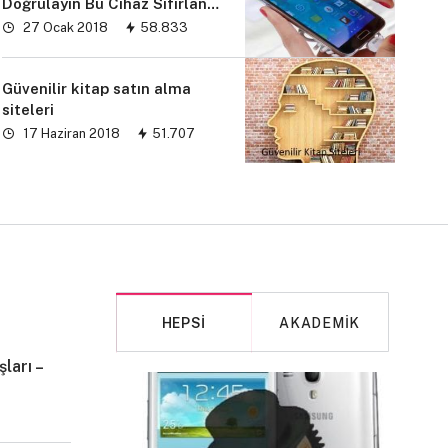
Doğrulayın Bu Cihaz Sıfırlandı
sorunu” çözümü
27 Ocak 2018
58.833
Güvenilir kitap satın alma
siteleri
17 Haziran 2018
51.707
HEPSI
AKADEMIK
ları –
MAKALE