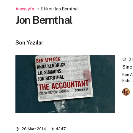
Anasayfa
Etiket: Jon Bernthal
Jon Bernthal
Son Yazılar
31
Sine
Ben A
Batma
26 Mart 2014
4247