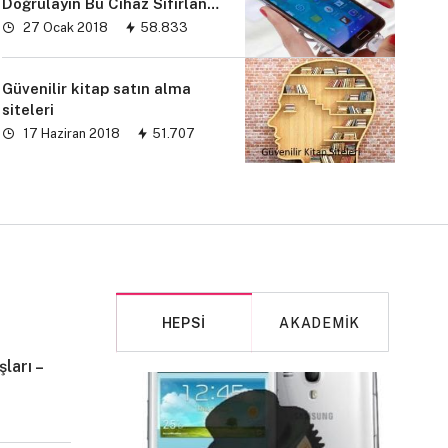
Doğrulayın Bu Cihaz Sıfırlandı
sorunu” çözümü
27 Ocak 2018
58.833
Güvenilir kitap satın alma
siteleri
17 Haziran 2018
51.707
HEPSI
AKADEMIK
ları –
MAKALE