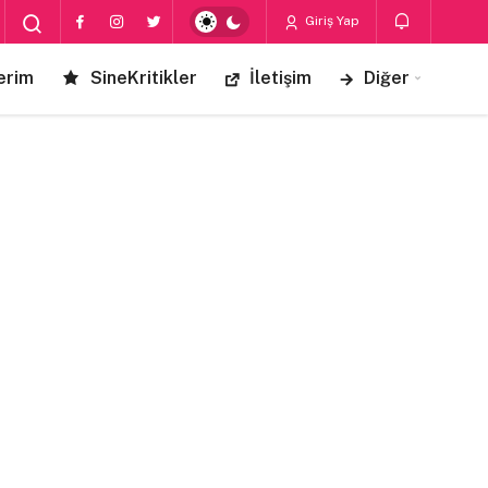
Giriş Yap
erim
SineKritikler
İletişim
Diğer