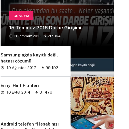
GÜNDEM
15 Temmuz 2016 Darbe Girişimi
18 Temmuz 2016
217.864
Samsung ağda kayıtlı değil
hatası çözümü
19 Ağustos 2017
99.192
En iyi Hint Filmleri
16 Eylül 2014
81.479
Android telefon “Hesabınızı