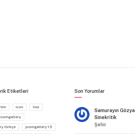
rik Etiketleri
Son Yorumlar
itim
icon
lise
Samurayın Gözyaş
Sinekritik
joomgallery
Şehir
ry türkçe
joomgallery 1.5