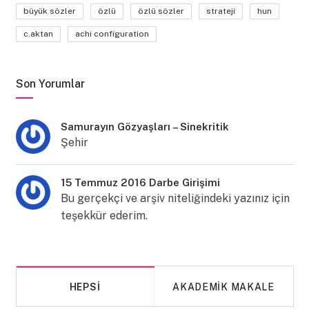
büyük sözler
özlü
özlü sözler
strateji
hun
c.aktan
achi configuration
Son Yorumlar
Samurayın Gözyaşları – Sinekritik
Şehir
15 Temmuz 2016 Darbe Girişimi
Bu gerçekçi ve arşiv niteliğindeki yazınız için
teşekkür ederim.
HEPSI
AKADEMIK MAKALE