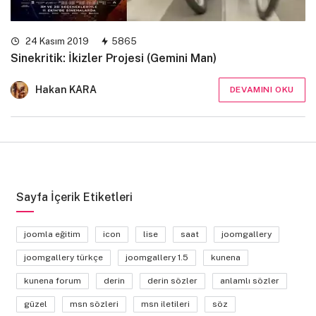
24 Kasım 2019
5865
Sinekritik: İkizler Projesi (Gemini Man)
Hakan KARA
DEVAMINI OKU
Sayfa İçerik Etiketleri
joomla eğitim
icon
lise
saat
joomgallery
joomgallery türkçe
joomgallery 1.5
kunena
kunena forum
derin
derin sözler
anlamlı sözler
güzel
msn sözleri
msn iletileri
söz