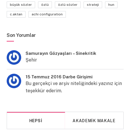
büyük sözler
özlü
özlü sözler
strateji
hun
c.aktan
achi configuration
Son Yorumlar
Samurayın Gözyaşları – Sinekritik
Şehir
15 Temmuz 2016 Darbe Girişimi
Bu gerçekçi ve arşiv niteliğindeki yazınız için
teşekkür ederim.
HEPSI
AKADEMIK MAKALE