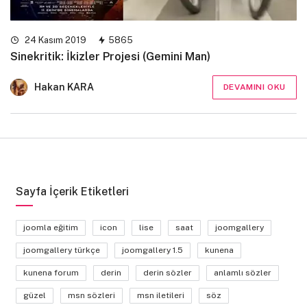
24 Kasım 2019
5865
Sinekritik: İkizler Projesi (Gemini Man)
Hakan KARA
DEVAMINI OKU
Sayfa İçerik Etiketleri
joomla eğitim
icon
lise
saat
joomgallery
joomgallery türkçe
joomgallery 1.5
kunena
kunena forum
derin
derin sözler
anlamlı sözler
güzel
msn sözleri
msn iletileri
söz