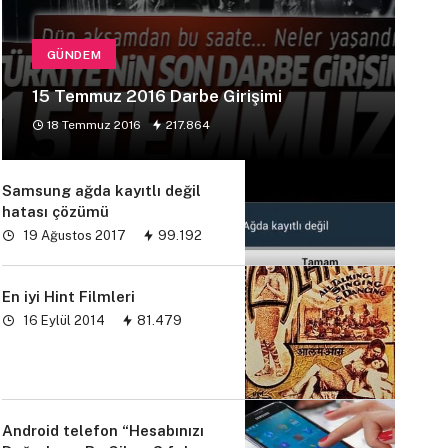
GÜNDEM
15 Temmuz 2016 Darbe Girişimi
18 Temmuz 2016
217.864
Samsung ağda kayıtlı değil
hatası çözümü
19 Ağustos 2017
99.192
En iyi Hint Filmleri
16 Eylül 2014
81.479
Android telefon “Hesabınızı