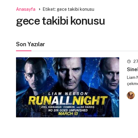
Anasayfa
Etiket: gece takibi konusu
gece takibi konusu
Son Yazılar
27
Sine
Liam N
çekme