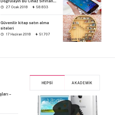
Doğrulayın Bu Cihaz Sıfırlandı
sorunu” çözümü
27 Ocak 2018
58.833
Güvenilir kitap satın alma
siteleri
17 Haziran 2018
51.707
HEPSI
AKADEMIK
ları –
MAKALE