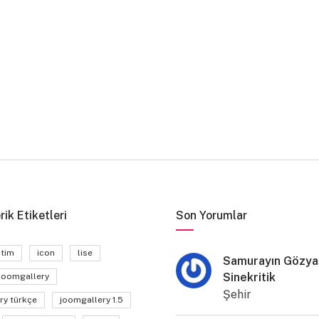
rik Etiketleri
Son Yorumlar
itim
icon
lise
Samurayın Gözyaş
Sinekritik
joomgallery
Şehir
ry türkçe
joomgallery 1.5