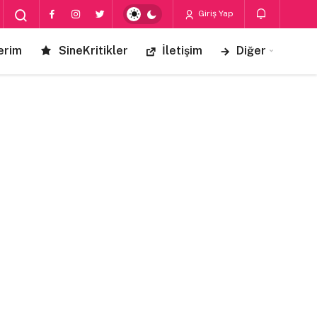
Giriş Yap
erim
SineKritikler
İletişim
Diğer