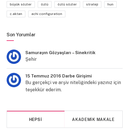
büyük sözler
özlü
özlü sözler
strateji
hun
c.aktan
achi configuration
Son Yorumlar
Samurayın Gözyaşları – Sinekritik
Şehir
15 Temmuz 2016 Darbe Girişimi
Bu gerçekçi ve arşiv niteliğindeki yazınız için
teşekkür ederim.
HEPSI
AKADEMIK MAKALE