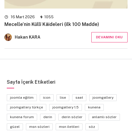
16 Mart 2026
1055
Mecelle’nin Küllî Kâideleri (ilk 100 Madde)
Hakan KARA
DEVAMINI OKU
Sayfa İçerik Etiketleri
joomla eğitim
icon
lise
saat
joomgallery
joomgallery türkçe
joomgallery 1.5
kunena
kunena forum
derin
derin sözler
anlamlı sözler
güzel
msn sözleri
msn iletileri
söz