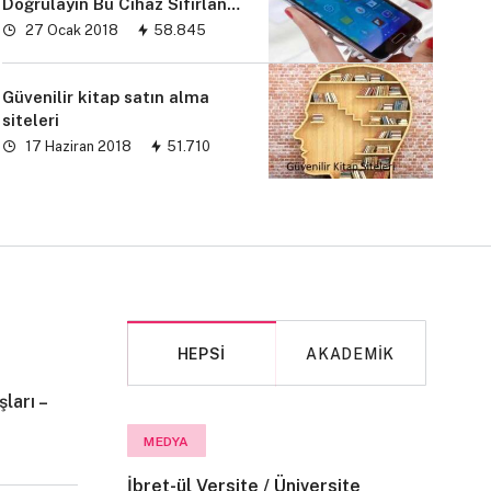
Doğrulayın Bu Cihaz Sıfırlandı
sorunu” çözümü
27 Ocak 2018
58.845
Güvenilir kitap satın alma
siteleri
17 Haziran 2018
51.710
HEPSI
AKADEMIK
ları –
MAKALE
MEDYA
İbret-ül Versite / Üniversite