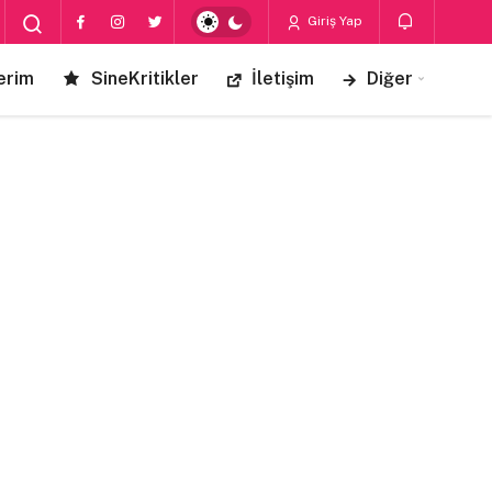
Giriş Yap
erim
SineKritikler
İletişim
Diğer