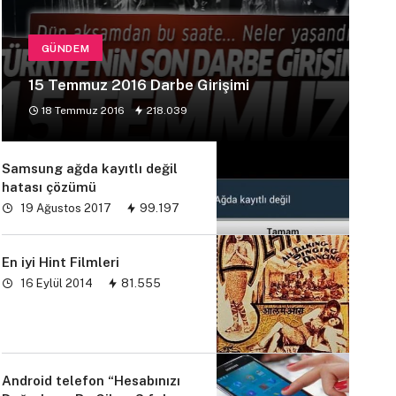
GÜNDEM
15 Temmuz 2016 Darbe Girişimi
18 Temmuz 2016
218.039
Samsung ağda kayıtlı değil
hatası çözümü
19 Ağustos 2017
99.197
En iyi Hint Filmleri
16 Eylül 2014
81.555
Android telefon “Hesabınızı