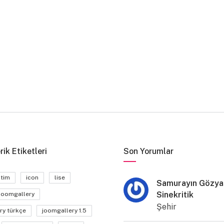
rik Etiketleri
Son Yorumlar
itim
icon
lise
Samurayın Gözyaş
Sinekritik
joomgallery
Şehir
ry türkçe
joomgallery 1.5