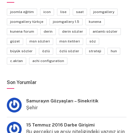
joomla eğitim
icon
lise
saat
joomgallery
joomgallery türkçe
joomgallery 1.5
kunena
kunena forum
derin
derin sözler
anlamlı sözler
güzel
msn sözleri
msn iletileri
söz
büyük sözler
özlü
özlü sözler
strateji
hun
c.aktan
achi configuration
Son Yorumlar
Samurayın Gözyaşları – Sinekritik
Şehir
15 Temmuz 2016 Darbe Girişimi
Bu gerçekçi ve arşiv niteliğindeki yazınız için