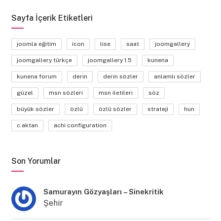
Sayfa İçerik Etiketleri
joomla eğitim
icon
lise
saat
joomgallery
joomgallery türkçe
joomgallery 1.5
kunena
kunena forum
derin
derin sözler
anlamlı sözler
güzel
msn sözleri
msn iletileri
söz
büyük sözler
özlü
özlü sözler
strateji
hun
c.aktan
achi configuration
Son Yorumlar
Samurayın Gözyaşları – Sinekritik
Şehir