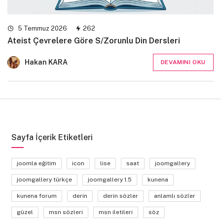
5 Temmuz 2026
262
Ateist Çevrelere Göre S/Zorunlu Din Dersleri
Hakan KARA
DEVAMINI OKU
Sayfa İçerik Etiketleri
joomla eğitim
icon
lise
saat
joomgallery
joomgallery türkçe
joomgallery 1.5
kunena
kunena forum
derin
derin sözler
anlamlı sözler
güzel
msn sözleri
msn iletileri
söz