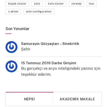
büyük sözler
özlü
özlü sözler
strateji
hun
c.aktan
achi configuration
Son Yorumlar
Samurayın Gözyaşları – Sinekritik
Şehir
15 Temmuz 2016 Darbe Girişimi
Bu gerçekçi ve arşiv niteliğindeki yazınız için
teşekkür ederim.
HEPSI
AKADEMIK MAKALE