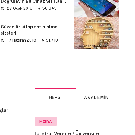
Doğrulayın Bu Cihaz Sıfırlandı
sorunu” çözümü
27 Ocak 2018
58.845
Güvenilir kitap satın alma
siteleri
17 Haziran 2018
51.710
HEPSI
AKADEMIK
ları –
MAKALE
MEDYA
İbret-ül Versite / Üniversite