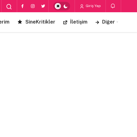
Giriş Yap
erim
SineKritikler
İletişim
Diğer