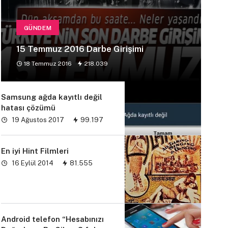
GÜNDEM
15 Temmuz 2016 Darbe Girişimi
18 Temmuz 2016
218.039
Samsung ağda kayıtlı değil
hatası çözümü
19 Ağustos 2017
99.197
En iyi Hint Filmleri
16 Eylül 2014
81.555
Android telefon “Hesabınızı