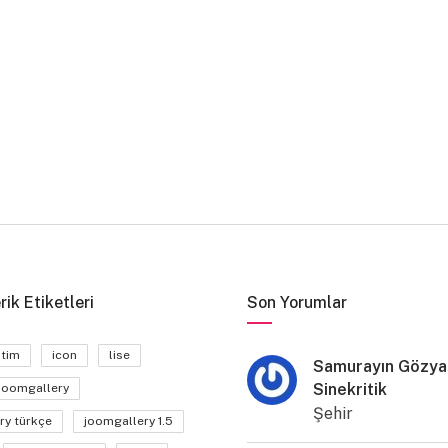
rik Etiketleri
Son Yorumlar
itim
icon
lise
Samurayın Gözyaş
Sinekritik
joomgallery
Şehir
ry türkçe
joomgallery 1.5