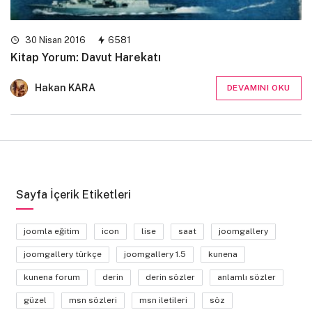
30 Nisan 2016
6581
Kitap Yorum: Davut Harekatı
Hakan KARA
DEVAMINI OKU
Sayfa İçerik Etiketleri
joomla eğitim
icon
lise
saat
joomgallery
joomgallery türkçe
joomgallery 1.5
kunena
kunena forum
derin
derin sözler
anlamlı sözler
güzel
msn sözleri
msn iletileri
söz