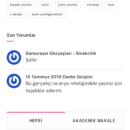
büyük sözler
özlü
özlü sözler
strateji
hun
c.aktan
achi configuration
Son Yorumlar
Samurayın Gözyaşları – Sinekritik
Şehir
15 Temmuz 2016 Darbe Girişimi
Bu gerçekçi ve arşiv niteliğindeki yazınız için
teşekkür ederim.
HEPSI
AKADEMIK MAKALE