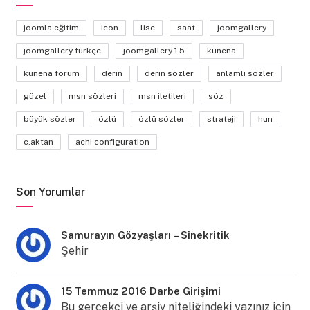
joomla eğitim
icon
lise
saat
joomgallery
joomgallery türkçe
joomgallery 1.5
kunena
kunena forum
derin
derin sözler
anlamlı sözler
güzel
msn sözleri
msn iletileri
söz
büyük sözler
özlü
özlü sözler
strateji
hun
c.aktan
achi configuration
Son Yorumlar
Samurayın Gözyaşları – Sinekritik
Şehir
15 Temmuz 2016 Darbe Girişimi
Bu gerçekçi ve arşiv niteliğindeki yazınız için