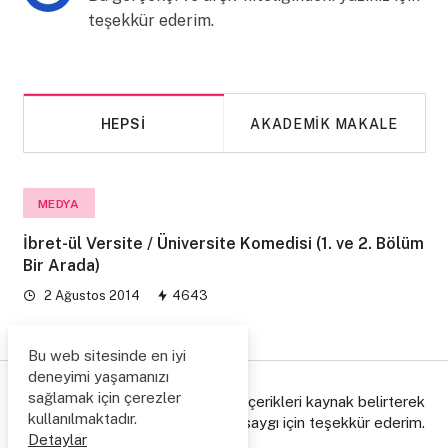
teşekkür ederim.
HEPSI
AKADEMIK MAKALE
MEDYA
İbret-ül Versite / Üniversite Komedisi (1. ve 2. Bölüm
Bir Arada)
2 Ağustos 2014
4643
Bu web sitesinde en iyi
deneyimi yaşamanızı
sağlamak için çerezler
© Copyright 2006/2026. Lütfen içerikleri kaynak belirterek
kullanılmaktadır.
paylaşınız, emeğe gösterdiğiniz saygı için teşekkür ederim.
Detaylar