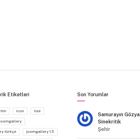
rik Etiketleri
Son Yorumlar
itim
icon
lise
Samurayın Gözyaş
Sinekritik
joomgallery
Şehir
ry türkçe
joomgallery 1.5