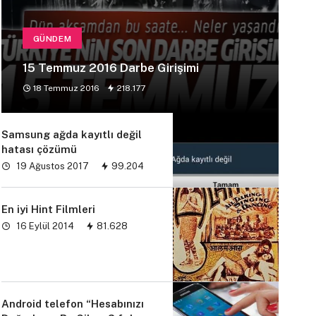
GÜNDEM
15 Temmuz 2016 Darbe Girişimi
18 Temmuz 2016
218.177
Samsung ağda kayıtlı değil
hatası çözümü
19 Ağustos 2017
99.204
En iyi Hint Filmleri
16 Eylül 2014
81.628
Android telefon “Hesabınızı