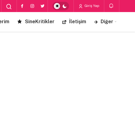
Giriş Yap
erim
SineKritikler
İletişim
Diğer