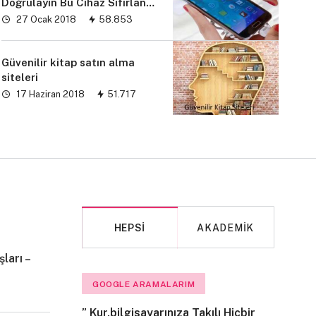
Doğrulayın Bu Cihaz Sıfırlandı
sorunu” çözümü
27 Ocak 2018
58.853
Güvenilir kitap satın alma
siteleri
17 Haziran 2018
51.717
HEPSI
AKADEMIK
ları –
MAKALE
GOOGLE ARAMALARIM
” Kur,bilgisayarınıza Takılı Hiçbir