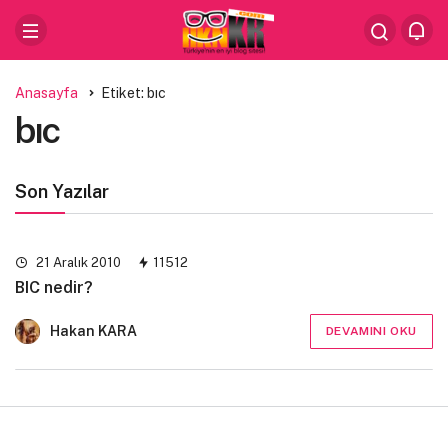
Anasayfa
Etiket: bıc
bıc
Son Yazılar
21 Aralık 2010
11512
BIC nedir?
Hakan KARA
DEVAMINI OKU