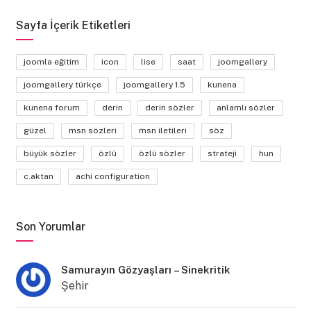
Sayfa İçerik Etiketleri
joomla eğitim
icon
lise
saat
joomgallery
joomgallery türkçe
joomgallery 1.5
kunena
kunena forum
derin
derin sözler
anlamlı sözler
güzel
msn sözleri
msn iletileri
söz
büyük sözler
özlü
özlü sözler
strateji
hun
c.aktan
achi configuration
Son Yorumlar
Samurayın Gözyaşları – Sinekritik
Şehir