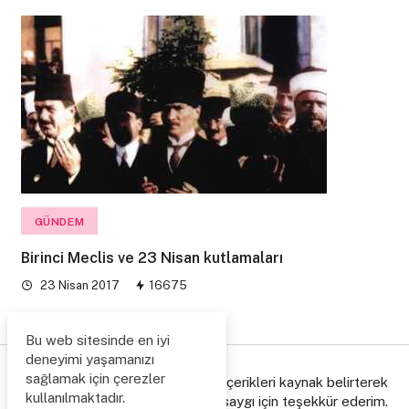
GÜNDEM
Birinci Meclis ve 23 Nisan kutlamaları
23 Nisan 2017
16675
Bu web sitesinde en iyi
deneyimi yaşamanızı
sağlamak için çerezler
© Copyright 2006/2026. Lütfen içerikleri kaynak belirterek
kullanılmaktadır.
paylaşınız, emeğe gösterdiğiniz saygı için teşekkür ederim.