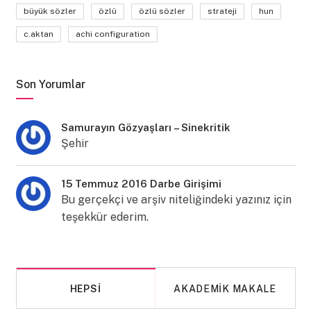
büyük sözler
özlü
özlü sözler
strateji
hun
c.aktan
achi configuration
Son Yorumlar
Samurayın Gözyaşları – Sinekritik
Şehir
15 Temmuz 2016 Darbe Girişimi
Bu gerçekçi ve arşiv niteliğindeki yazınız için
teşekkür ederim.
HEPSI
AKADEMIK MAKALE