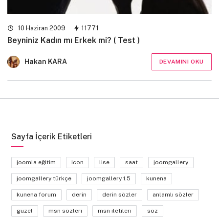
10 Haziran 2009
11771
Beyniniz Kadın mı Erkek mi? ( Test )
Hakan KARA
DEVAMINI OKU
Sayfa İçerik Etiketleri
joomla eğitim
icon
lise
saat
joomgallery
joomgallery türkçe
joomgallery 1.5
kunena
kunena forum
derin
derin sözler
anlamlı sözler
güzel
msn sözleri
msn iletileri
söz