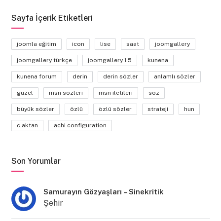
Sayfa İçerik Etiketleri
joomla eğitim
icon
lise
saat
joomgallery
joomgallery türkçe
joomgallery 1.5
kunena
kunena forum
derin
derin sözler
anlamlı sözler
güzel
msn sözleri
msn iletileri
söz
büyük sözler
özlü
özlü sözler
strateji
hun
c.aktan
achi configuration
Son Yorumlar
Samurayın Gözyaşları – Sinekritik
Şehir