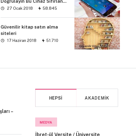
Doğrulayın Bu Cihaz Sıfırlandı
sorunu” çözümü
27 Ocak 2018
58.845
Güvenilir kitap satın alma
siteleri
17 Haziran 2018
51.710
HEPSI
AKADEMIK
ları –
MAKALE
MEDYA
İbret-ül Versite / Üniversite