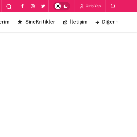
Giriş Yap
erim
SineKritikler
İletişim
Diğer