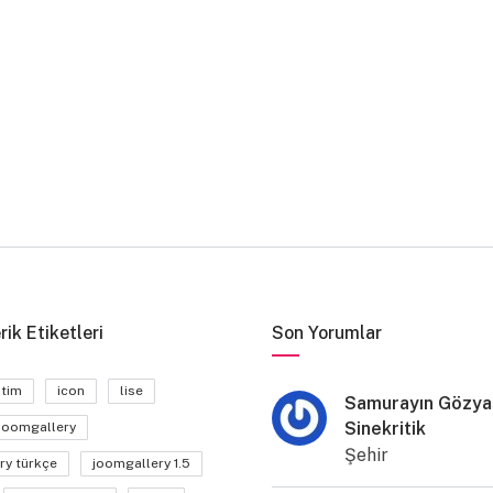
rik Etiketleri
Son Yorumlar
itim
icon
lise
Samurayın Gözyaş
Sinekritik
joomgallery
Şehir
ry türkçe
joomgallery 1.5