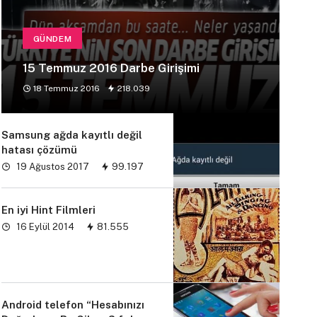
GÜNDEM
15 Temmuz 2016 Darbe Girişimi
18 Temmuz 2016
218.039
Samsung ağda kayıtlı değil
hatası çözümü
19 Ağustos 2017
99.197
En iyi Hint Filmleri
16 Eylül 2014
81.555
Android telefon “Hesabınızı