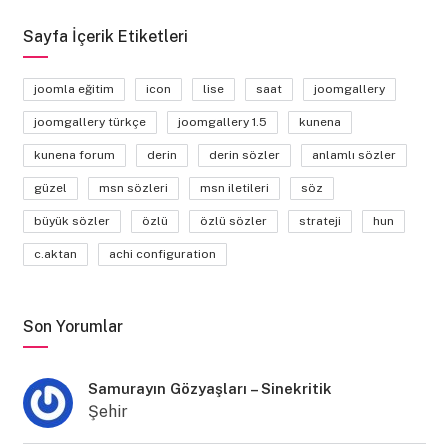
Sayfa İçerik Etiketleri
joomla eğitim
icon
lise
saat
joomgallery
joomgallery türkçe
joomgallery 1.5
kunena
kunena forum
derin
derin sözler
anlamlı sözler
güzel
msn sözleri
msn iletileri
söz
büyük sözler
özlü
özlü sözler
strateji
hun
c.aktan
achi configuration
Son Yorumlar
Samurayın Gözyaşları – Sinekritik
Şehir