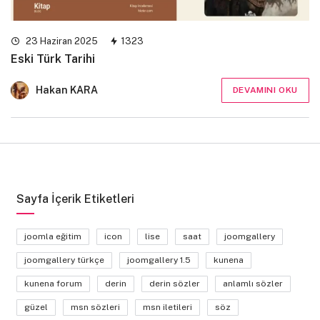
23 Haziran 2025
1323
Eski Türk Tarihi
Hakan KARA
DEVAMINI OKU
Sayfa İçerik Etiketleri
joomla eğitim
icon
lise
saat
joomgallery
joomgallery türkçe
joomgallery 1.5
kunena
kunena forum
derin
derin sözler
anlamlı sözler
güzel
msn sözleri
msn iletileri
söz