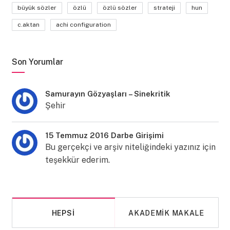
büyük sözler
özlü
özlü sözler
strateji
hun
c.aktan
achi configuration
Son Yorumlar
Samurayın Gözyaşları – Sinekritik
Şehir
15 Temmuz 2016 Darbe Girişimi
Bu gerçekçi ve arşiv niteliğindeki yazınız için
teşekkür ederim.
HEPSI
AKADEMIK MAKALE