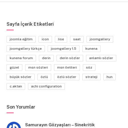
Sayfa İçerik Etiketleri
joomla eğitim
icon
lise
saat
joomgallery
joomgallery türkçe
joomgallery 1.5
kunena
kunena forum
derin
derin sözler
anlamlı sözler
güzel
msn sözleri
msn iletileri
söz
büyük sözler
özlü
özlü sözler
strateji
hun
c.aktan
achi configuration
Son Yorumlar
Samurayın Gözyaşları – Sinekritik