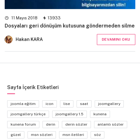
11 Mayıs 2018
13933
Dosyaları geri dönüşüm kutusuna göndermeden silme
Hakan KARA
DEVAMINI OKU
Sayfa İçerik Etiketleri
joomla eğitim
icon
lise
saat
joomgallery
joomgallery türkçe
joomgallery 1.5
kunena
kunena forum
derin
derin sözler
anlamlı sözler
güzel
msn sözleri
msn iletileri
söz