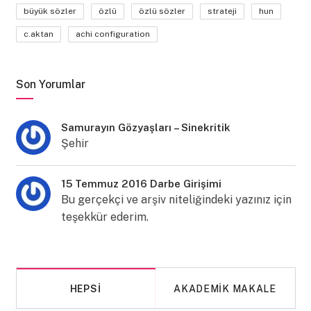
büyük sözler
özlü
özlü sözler
strateji
hun
c.aktan
achi configuration
Son Yorumlar
Samurayın Gözyaşları – Sinekritik
Şehir
15 Temmuz 2016 Darbe Girişimi
Bu gerçekçi ve arşiv niteliğindeki yazınız için
teşekkür ederim.
HEPSI
AKADEMIK MAKALE