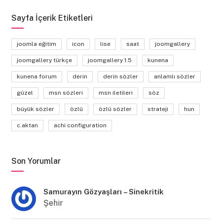
Sayfa İçerik Etiketleri
joomla eğitim
icon
lise
saat
joomgallery
joomgallery türkçe
joomgallery 1.5
kunena
kunena forum
derin
derin sözler
anlamlı sözler
güzel
msn sözleri
msn iletileri
söz
büyük sözler
özlü
özlü sözler
strateji
hun
c.aktan
achi configuration
Son Yorumlar
Samurayın Gözyaşları – Sinekritik
Şehir