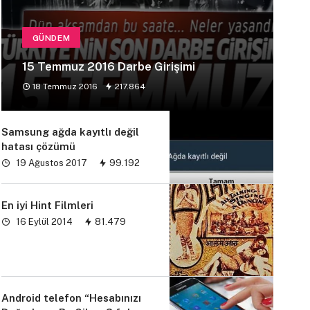
GÜNDEM
15 Temmuz 2016 Darbe Girişimi
18 Temmuz 2016
217.864
Samsung ağda kayıtlı değil
hatası çözümü
19 Ağustos 2017
99.192
En iyi Hint Filmleri
16 Eylül 2014
81.479
Android telefon “Hesabınızı