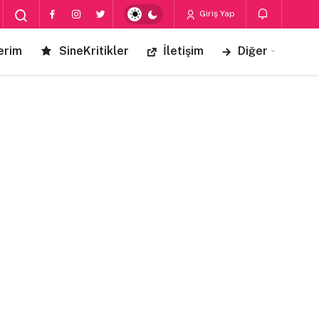
Giriş Yap
erim
SineKritikler
İletişim
Diğer