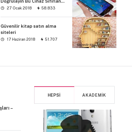
Doğrulayın Bu Cihaz Sıfırlandı
sorunu” çözümü
27 Ocak 2018
58.833
Güvenilir kitap satın alma
siteleri
17 Haziran 2018
51.707
HEPSI
AKADEMIK
ları –
MAKALE