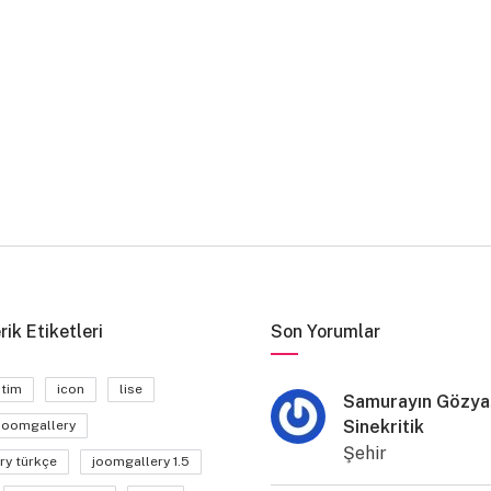
rik Etiketleri
Son Yorumlar
itim
icon
lise
Samurayın Gözyaş
Sinekritik
joomgallery
Şehir
ry türkçe
joomgallery 1.5