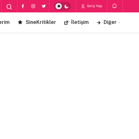
Giriş Yap
erim
SineKritikler
İletişim
Diğer