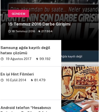
GÜNDEM
15 Temmuz 2016 Darbe Girişimi
18 Temmuz 2016
217.864
Samsung ağda kayıtlı değil
hatası çözümü
19 Ağustos 2017
99.192
En iyi Hint Filmleri
16 Eylül 2014
81.479
Android telefon “Hesabınızı