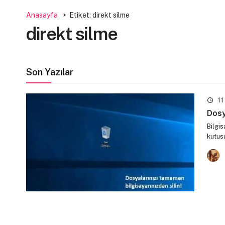
Anasayfa
Etiket: direkt silme
direkt silme
Son Yazılar
11
Dosy
Bilgis
kutusu