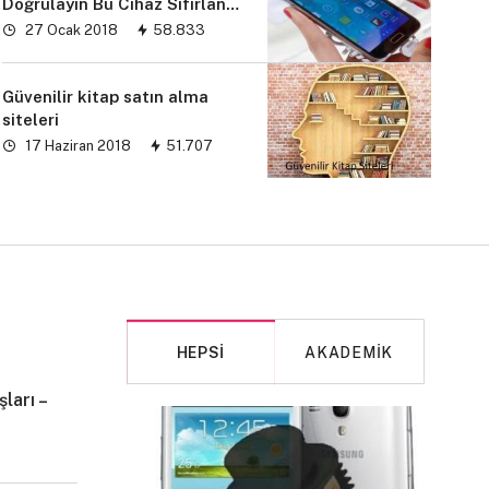
Doğrulayın Bu Cihaz Sıfırlandı
sorunu” çözümü
27 Ocak 2018
58.833
Güvenilir kitap satın alma
siteleri
17 Haziran 2018
51.707
HEPSI
AKADEMIK
ları –
MAKALE