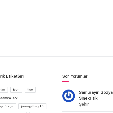
rik Etiketleri
Son Yorumlar
itim
icon
lise
Samurayın Gözyaş
Sinekritik
joomgallery
Şehir
ry türkçe
joomgallery 1.5