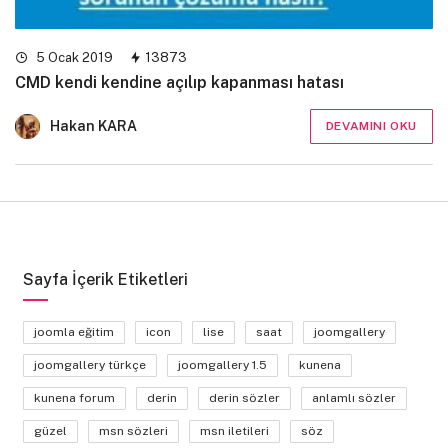
5 Ocak 2019
13873
CMD kendi kendine açılıp kapanması hatası
Hakan KARA
DEVAMINI OKU
Sayfa İçerik Etiketleri
joomla eğitim
icon
lise
saat
joomgallery
joomgallery türkçe
joomgallery 1.5
kunena
kunena forum
derin
derin sözler
anlamlı sözler
güzel
msn sözleri
msn iletileri
söz