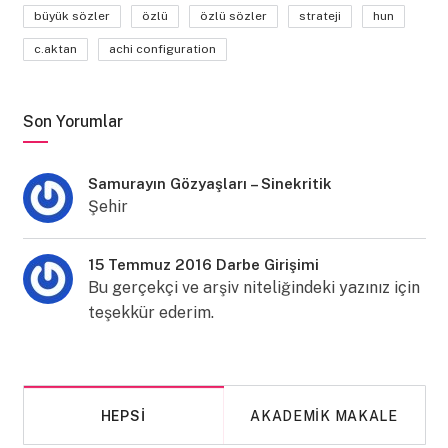
büyük sözler
özlü
özlü sözler
strateji
hun
c.aktan
achi configuration
Son Yorumlar
Samurayın Gözyaşları – Sinekritik
Şehir
15 Temmuz 2016 Darbe Girişimi
Bu gerçekçi ve arşiv niteliğindeki yazınız için
teşekkür ederim.
HEPSI
AKADEMIK MAKALE