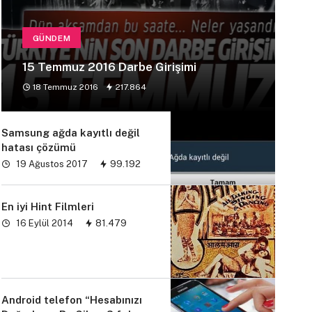
GÜNDEM
15 Temmuz 2016 Darbe Girişimi
18 Temmuz 2016
217.864
Samsung ağda kayıtlı değil
hatası çözümü
19 Ağustos 2017
99.192
En iyi Hint Filmleri
16 Eylül 2014
81.479
Android telefon “Hesabınızı