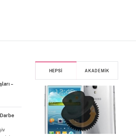
HEPSI
AKADEMIK
ları –
MAKALE
 Darbe
şiv