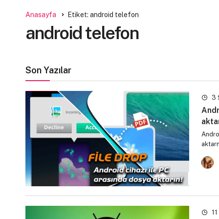
Anasayfa
Etiket: android telefon
android telefon
Son Yazılar
3 
Andr
akta
Andro
aktar
11