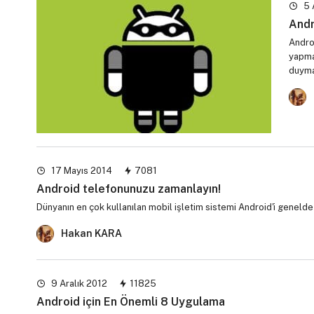
5 
Andr
Androi
yapma
duym
17 Mayıs 2014
7081
Android telefonunuzu zamanlayın!
Dünyanın en çok kullanılan mobil işletim sistemi Android'i genelde
Hakan KARA
9 Aralık 2012
11825
Android için En Önemli 8 Uygulama