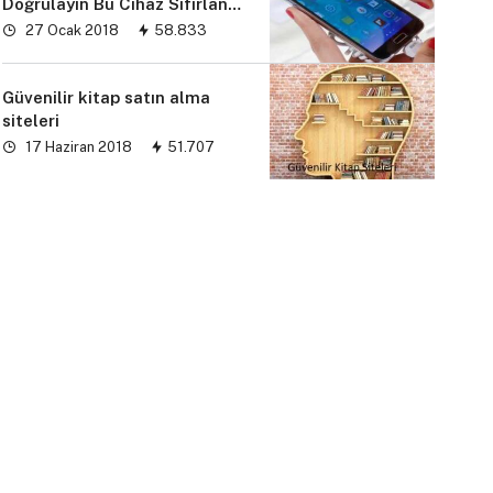
Doğrulayın Bu Cihaz Sıfırlandı
sorunu” çözümü
27 Ocak 2018
58.833
Güvenilir kitap satın alma
siteleri
17 Haziran 2018
51.707