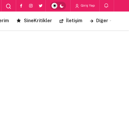
Giriş Yap
erim
SineKritikler
İletişim
Diğer