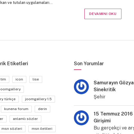
çıkan ve tutulan uygulamaları…
DEVAMINI OKU
rik Etiketleri
Son Yorumlar
itim
icon
lise
Samurayın Gözyaş
Sinekritik
joomgallery
Şehir
ry türkçe
joomgallery 1.5
kunena forum
derin
15 Temmuz 2016
er
anlamlı sözler
Girişimi
Bu gerçekçi ve ar
msn sözleri
msn iletileri