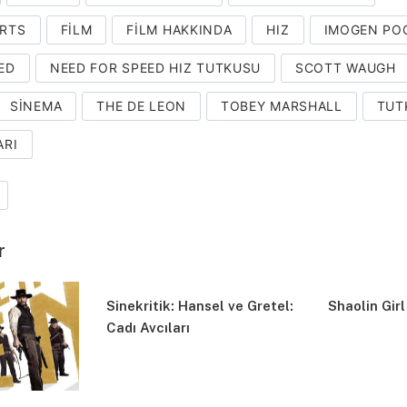
ARTS
FILM
FILM HAKKINDA
HIZ
IMOGEN PO
ED
NEED FOR SPEED HIZ TUTKUSU
SCOTT WAUGH
SINEMA
THE DE LEON
TOBEY MARSHALL
TUT
ARI
r
Sinekritik: Hansel ve Gretel:
Shaolin Girl 
Cadı Avcıları