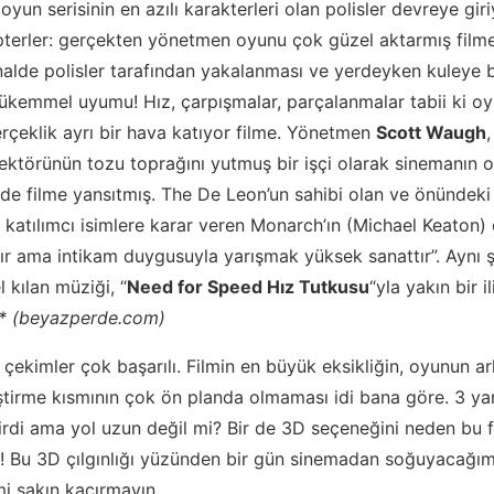
un serisinin en azılı karakterleri olan polisler devreye giri
opterler: gerçekten yönetmen oyunu çok güzel aktarmış film
inalde polisler tarafından yakalanması ve yerdeyken kuleye ba
mükemmel uyumu! Hız, çarpışmalar, parçalanmalar tabii ki oyu
gerçeklik ayrı bir hava katıyor filme. Yönetmen
Scott Waugh
,
ektörünün tozu toprağını yutmuş bir işçi olarak sinemanın 
kilde filme yansıtmış. The De Leon’un sahibi olan ve önündek
ip katılımcı isimlere karar veren Monarch’ın (Michael Keaton) 
ır ama intikam duygusuyla yarışmak yüksek sanattır”. Aynı 
l kılan müziği, “
Need for Speed Hız Tutkusu
“yla yakın bir 
* (beyazperde.com)
 çekimler çok başarılı. Filmin en büyük eksikliğin, oyunun a
ştirme kısmının çok ön planda olmaması idi bana göre. 3 ya
ilirdi ama yol uzun değil mi? Bir de 3D seçeneğini neden bu 
! Bu 3D çılgınlığı yüzünden bir gün sinemadan soğuyacağım
lmi sakın kaçırmayın.