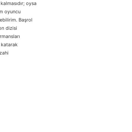
 kalmasıdır; oysa
ilm oyuncu
bilirim. Başrol
n dizisi
rmansları
ı katarak
izahi