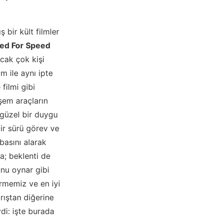
 bir kült filmler
ed For Speed
acak çok kişi
lm ile aynı ipte
filmi gibi
şem araçların
 güzel bir duygu
ir sürü görev ve
abasını alarak
a; beklenti de
unu oynar gibi
irmemiz ve en iyi
rıştan diğerine
di: işte burada