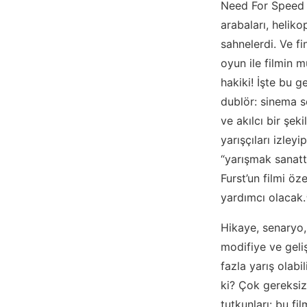
Need For Speed oy
arabaları, helik
sahnelerdi. Ve f
oyun ile filmin 
hakiki! İşte bu 
dublör: sinema s
ve akılcı bir şe
yarışçıları izley
“yarışmak sanatt
Furst’un filmi öze
yardımcı olacak.
Hikaye, senaryo,
modifiye ve geli
fazla yarış olab
ki? Çok gereksiz
tutkunları: bu fi