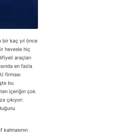
 bir kaç yıl önce
ir hevesle hiç
fiyeli araçları
sında en fazla
) firması
İşte bu
en içeriğin çok
za çıkıyor:
lduğunu
f kalmasının