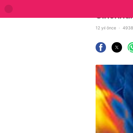
Sinekrit
12 yıl önce
4938