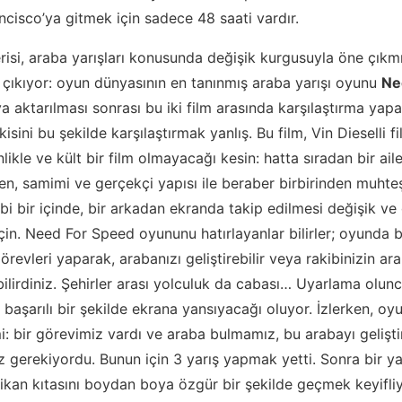
ncisco’ya gitmek için sadece 48 saati vardır.
erisi, araba yarışları konusunda değişik kurgusuyla öne çıkmış
 çıkıyor: oyun dünyasının en tanınmış araba yarışı oyunu
Ne
a aktarılması sonrası bu iki film arasında karşılaştırma yap
kisini bu şekilde karşılaştırmak yanlış. Bu film, Vin Dieselli fi
kle ve kült bir film olmayacağı kesin: hatta sıradan bir aile 
en, samimi ve gerçekçi yapısı ile beraber birbirinden muhte
ibi bir içinde, bir arkadan ekranda takip edilmesi değişik ve
çin. Need For Speed oyununu hatırlayanlar bilirler; oyunda b
görevleri yaparak, arabanızı geliştirebilir veya rakibinizin ar
lirdiniz. Şehirler arası yolculuk da cabası… Uyarlama olunc
başarılı bir şekilde ekrana yansıyacağı oluyor. İzlerken, oy
i: bir görevimiz vardı ve araba bulmamız, bu arabayı gelişt
z gerekiyordu. Bunun için 3 yarış yapmak yetti. Sonra bir ya
ikan kıtasını boydan boya özgür bir şekilde geçmek keyifliy