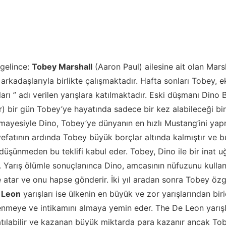
gelince:
Tobey Marshall
(Aaron Paul) ailesine ait olan Mars
arkadaşlarıyla birlikte çalışmaktadır. Hafta sonları Tobey, e
şları ” adı verilen yarışlara katılmaktadır. Eski düşmanı Dino
 bir gün Tobey’ye hayatında sadece bir kez alabileceği bir i
ermayesiyle Dino, Tobey’ye dünyanın en hızlı Mustang’ini yapm
vefatının ardında Tobey büyük borçlar altında kalmıştır ve bu
üşünmeden bu teklifi kabul eder. Tobey, Dino ile bir inat uğr
r. Yarış ölümle sonuçlanınca Dino, amcasının nüfuzunu kulla
 atar ve onu hapse gönderir. İki yıl aradan sonra Tobey öz
 Leon
yarışları ise ülkenin en büyük ve zor yarışlarından biri
nmeye ve intikamını almaya yemin eder. The De Leon yarışl
atılabilir ve kazanan büyük miktarda para kazanır ancak To