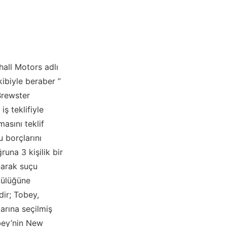
hall Motors adlı
kibiyle beraber ”
 Brewster
ş teklifiyle
asını teklif
 borçlarını
una 3 kişilik bir
narak suçu
gülüğüne
dir; Tobey,
arına seçilmiş
bey’nin New