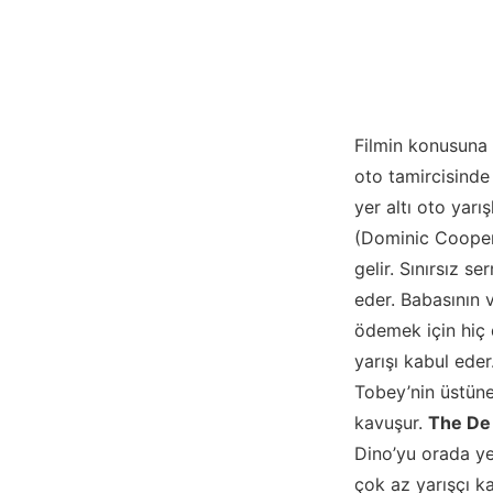
Filmin konusuna 
oto tamircisinde 
yer altı oto yarı
(Dominic Cooper)
gelir. Sınırsız s
eder. Babasının 
ödemek için hiç d
yarışı kabul ede
Tobey’nin üstüne
kavuşur.
The De
Dino’yu orada ye
çok az yarışçı k