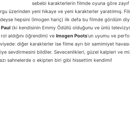
sebebi karakterlerin filmde oyuna göre zayıf
rgu üzerinden yeni hikaye ve yeni karakterler yaratılmış. F
eyse hepsini (Imogen hariç) ilk defa bu filmde gördüm diye
 Paul
(ki kendisinin Emmy Ödüllü olduğunu ve ünlü televizyo
rol aldığını öğrendim) ve
Imogen Poots
‘un uyumu ve perfo
viyede: diğer karakterler ise filme ayrı bir samimiyet havas
ciye sevdirmesini bildiler. Sevecenlikleri, güzel kalpleri ve m
azı sahnelerde o ekipten biri gibi hissettim kendimi!