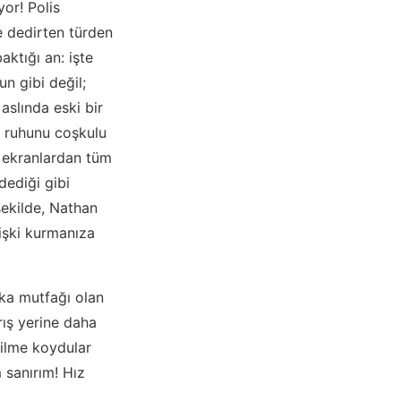
yor! Polis
e dedirten türden
ktığı an: işte
n gibi değil;
 aslında eski bir
o ruhunu coşkulu
i ekranlardan tüm
dediği gibi
şekilde, Nathan
ilişki kurmanıza
rka mutfağı olan
rış yerine daha
filme koydular
 sanırım! Hız