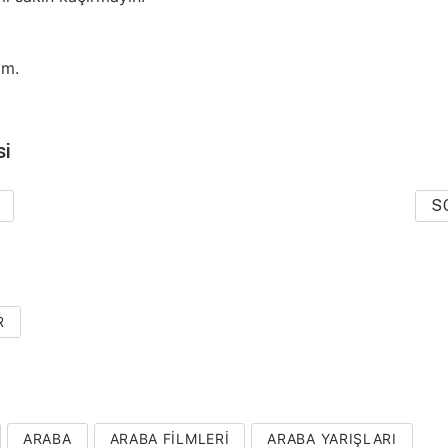
im.
si
S
R
ARABA
ARABA FILMLERI
ARABA YARIŞLARI