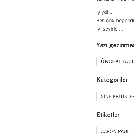
İyiydi…
Ben çok beğend
İyi seyirler…
Yazı gezinme
ÖNCEKI YAZI
Kategoriler
SINE KRITIKLE
Etiketler
AARON PAUL