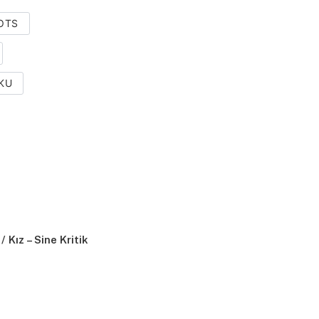
OTS
KU
/ Kız – Sine Kritik