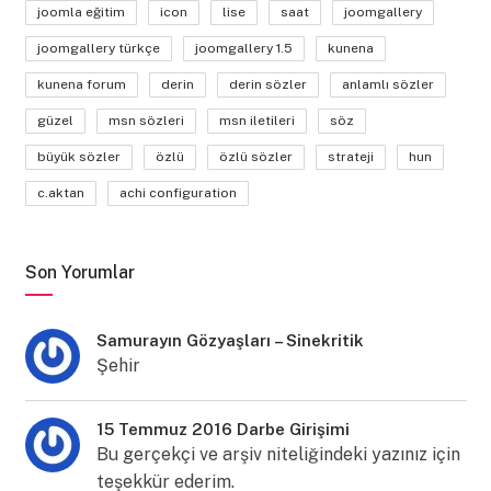
joomla eğitim
icon
lise
saat
joomgallery
joomgallery türkçe
joomgallery 1.5
kunena
kunena forum
derin
derin sözler
anlamlı sözler
güzel
msn sözleri
msn iletileri
söz
büyük sözler
özlü
özlü sözler
strateji
hun
c.aktan
achi configuration
Son Yorumlar
Samurayın Gözyaşları – Sinekritik
Şehir
15 Temmuz 2016 Darbe Girişimi
Bu gerçekçi ve arşiv niteliğindeki yazınız için
teşekkür ederim.