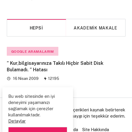
HEPSI
AKADEMIK MAKALE
GOOGLE ARAMALARIM
” Kur,bilgisayarınıza Takılı Hiçbir Sabit Disk
Bulamadı. ” Hatası
16 Nisan 2009
12195
Bu web sitesinde en iyi
deneyimi yaşamanızı
sağlamak için çerezler
© Copyright 2006/2026. Lütfen içerikleri kaynak belirterek
kullanılmaktadır.
paylaşınız, emeğe gösterdiğiniz saygı için teşekkür ederim.
Detaylar
Ziyaretçi Defteri
Hakkımda
Site Hakkında