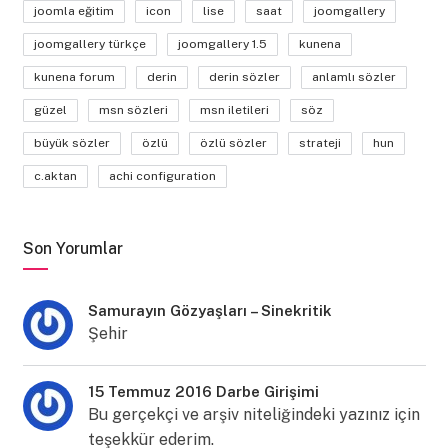
joomla eğitim
icon
lise
saat
joomgallery
joomgallery türkçe
joomgallery 1.5
kunena
kunena forum
derin
derin sözler
anlamlı sözler
güzel
msn sözleri
msn iletileri
söz
büyük sözler
özlü
özlü sözler
strateji
hun
c.aktan
achi configuration
Son Yorumlar
Samurayın Gözyaşları – Sinekritik
Şehir
15 Temmuz 2016 Darbe Girişimi
Bu gerçekçi ve arşiv niteliğindeki yazınız için
teşekkür ederim.