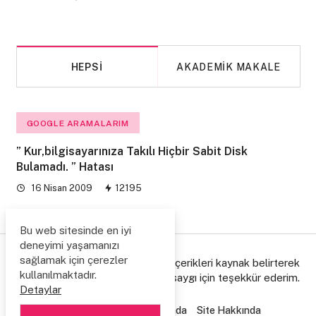
HEPSI
AKADEMIK MAKALE
GOOGLE ARAMALARIM
” Kur,bilgisayarınıza Takılı Hiçbir Sabit Disk
Bulamadı. ” Hatası
16 Nisan 2009
12195
Bu web sitesinde en iyi
deneyimi yaşamanızı
sağlamak için çerezler
© Copyright 2006/2026. Lütfen içerikleri kaynak belirterek
kullanılmaktadır.
paylaşınız, emeğe gösterdiğiniz saygı için teşekkür ederim.
Detaylar
Ziyaretçi Defteri
Hakkımda
Site Hakkında