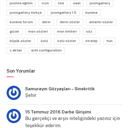
joomla eğitim
icon
lise
saat
joomgallery
joomgallery türkçe
joomgallery 1.5
kunena
kunena forum
derin
derin sözler
anlamlı sözler
güzel
msn sözleri
msn iletileri
söz
büyük sözler
özlü
özlü sözler
strateji
hun
c.aktan
achi configuration
Son Yorumlar
Samurayın Gözyaşları – Sinekritik
Şehir
15 Temmuz 2016 Darbe Girişimi
Bu gerçekçi ve arşiv niteliğindeki yazınız için
teşekkür ederim.