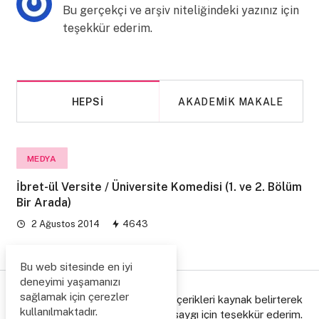
Bu gerçekçi ve arşiv niteliğindeki yazınız için
teşekkür ederim.
HEPSI
AKADEMIK MAKALE
MEDYA
İbret-ül Versite / Üniversite Komedisi (1. ve 2. Bölüm
Bir Arada)
2 Ağustos 2014
4643
Bu web sitesinde en iyi
deneyimi yaşamanızı
sağlamak için çerezler
© Copyright 2006/2026. Lütfen içerikleri kaynak belirterek
kullanılmaktadır.
paylaşınız, emeğe gösterdiğiniz saygı için teşekkür ederim.