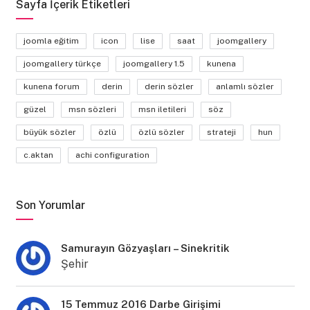
Sayfa İçerik Etiketleri
joomla eğitim
icon
lise
saat
joomgallery
joomgallery türkçe
joomgallery 1.5
kunena
kunena forum
derin
derin sözler
anlamlı sözler
güzel
msn sözleri
msn iletileri
söz
büyük sözler
özlü
özlü sözler
strateji
hun
c.aktan
achi configuration
Son Yorumlar
Samurayın Gözyaşları – Sinekritik
Şehir
15 Temmuz 2016 Darbe Girişimi