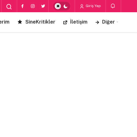
Giriş Yap
erim
SineKritikler
İletişim
Diğer