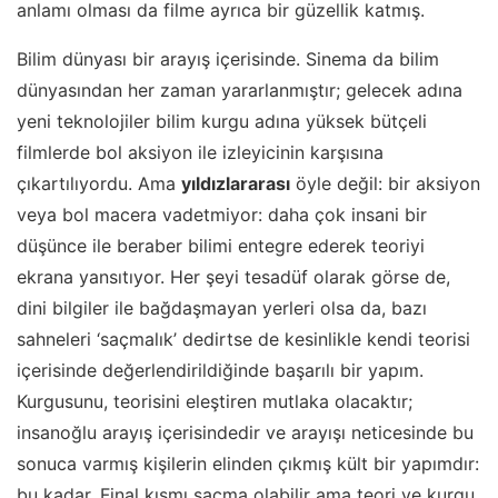
anlamı olması da filme ayrıca bir güzellik katmış.
Bilim dünyası bir arayış içerisinde. Sinema da bilim
dünyasından her zaman yararlanmıştır; gelecek adına
yeni teknolojiler bilim kurgu adına yüksek bütçeli
filmlerde bol aksiyon ile izleyicinin karşısına
çıkartılıyordu. Ama
yıldızlararası
öyle değil: bir aksiyon
veya bol macera vadetmiyor: daha çok insani bir
düşünce ile beraber bilimi entegre ederek teoriyi
ekrana yansıtıyor. Her şeyi tesadüf olarak görse de,
dini bilgiler ile bağdaşmayan yerleri olsa da, bazı
sahneleri ‘saçmalık’ dedirtse de kesinlikle kendi teorisi
içerisinde değerlendirildiğinde başarılı bir yapım.
Kurgusunu, teorisini eleştiren mutlaka olacaktır;
insanoğlu arayış içerisindedir ve arayışı neticesinde bu
sonuca varmış kişilerin elinden çıkmış kült bir yapımdır:
bu kadar. Final kısmı saçma olabilir ama teori ve kurgu