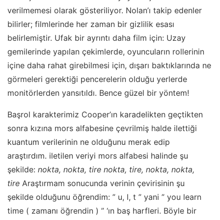
verilmemesi olarak gösteriliyor. Nolan’ı takip edenler
bilirler; filmlerinde her zaman bir gizlilik esası
belirlemiştir. Ufak bir ayrıntı daha film için: Uzay
gemilerinde yapılan çekimlerde, oyuncuların rollerinin
içine daha rahat girebilmesi için, dışarı baktıklarında ne
görmeleri gerektiği pencerelerin olduğu yerlerde
monitörlerden yansıtıldı. Bence güzel bir yöntem!
Başrol karakterimiz Cooper’ın karadelikten geçtikten
sonra kızına mors alfabesine çevrilmiş halde ilettiği
kuantum verilerinin ne olduğunu merak edip
araştırdım. iletilen veriyi mors alfabesi halinde şu
şekilde:
nokta, nokta, tire nokta, tire, nokta, nokta,
tire
Araştırmam sonucunda verinin çevirisinin şu
şekilde olduğunu öğrendim: ” u, l, t ” yani ” you learn
time ( zamanı öğrendin ) ” ‘ın baş harfleri. Böyle bir