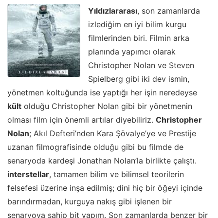
Yıldızlararası
, son zamanlarda
izlediğim en iyi bilim kurgu
filmlerinden biri. Filmin arka
planında yapımcı olarak
Christopher Nolan ve Steven
Spielberg gibi iki dev ismin,
yönetmen koltuğunda ise yaptığı her işin neredeyse
kült
olduğu Christopher Nolan gibi bir yönetmenin
olması film için önemli artılar diyebiliriz.
Christopher
Nolan
; Akıl Defteri’nden Kara Şövalye’ye ve Prestije
uzanan filmografisinde olduğu gibi bu filmde de
senaryoda kardeşi Jonathan Nolan’la birlikte çalıştı.
interstellar
, tamamen bilim ve bilimsel teorilerin
felsefesi üzerine inşa edilmiş; dini hiç bir öğeyi içinde
barındırmadan, kurguya nakış gibi işlenen bir
senaryoya sahip bit yapım. Son zamanlarda benzer bir