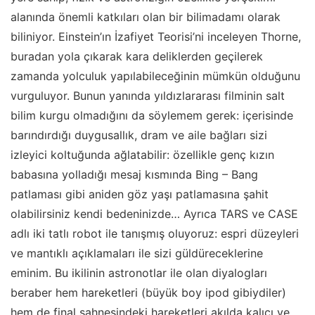
alanında önemli katkıları olan bir bilimadamı olarak
biliniyor. Einstein’ın İzafiyet Teorisi’ni inceleyen Thorne,
buradan yola çıkarak kara deliklerden geçilerek
zamanda yolculuk yapılabileceğinin mümkün olduğunu
vurguluyor. Bunun yanında yıldızlararası filminin salt
bilim kurgu olmadığını da söylemem gerek: içerisinde
barındırdığı duygusallık, dram ve aile bağları sizi
izleyici koltuğunda ağlatabilir: özellikle genç kızın
babasına yolladığı mesaj kısmında Bing – Bang
patlaması gibi aniden göz yaşı patlamasına şahit
olabilirsiniz kendi bedeninizde… Ayrıca TARS ve CASE
adlı iki tatlı robot ile tanışmış oluyoruz: espri düzeyleri
ve mantıklı açıklamaları ile sizi güldüreceklerine
eminim. Bu ikilinin astronotlar ile olan diyalogları
beraber hem hareketleri (büyük boy ipod gibiydiler)
hem de final sahnesindeki hareketleri akılda kalıcı ve