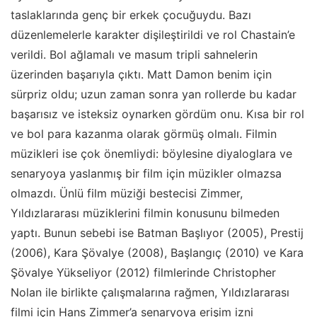
taslaklarında genç bir erkek çocuğuydu. Bazı
düzenlemelerle karakter dişileştirildi ve rol Chastain’e
verildi. Bol ağlamalı ve masum tripli sahnelerin
üzerinden başarıyla çıktı. Matt Damon benim için
sürpriz oldu; uzun zaman sonra yan rollerde bu kadar
başarısız ve isteksiz oynarken gördüm onu. Kısa bir rol
ve bol para kazanma olarak görmüş olmalı. Filmin
müzikleri ise çok önemliydi: böylesine diyaloglara ve
senaryoya yaslanmış bir film için müzikler olmazsa
olmazdı. Ünlü film müziği bestecisi Zimmer,
Yıldızlararası müziklerini filmin konusunu bilmeden
yaptı. Bunun sebebi ise Batman Başlıyor (2005), Prestij
(2006), Kara Şövalye (2008), Başlangıç (2010) ve Kara
Şövalye Yükseliyor (2012) filmlerinde Christopher
Nolan ile birlikte çalışmalarına rağmen, Yıldızlararası
filmi için Hans Zimmer’a senaryoya erişim izni