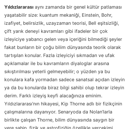
Yıldızlararası
aynı zamanda bir genel kültür patlaması
yaşatabilir size: kuantum mekaniği, Einstein, Bohr,
izafiyet, belirsizlik, uzayzaman teorisi, Bell eşitsizliği,
çift yarık deneyi kavramları gibi ifadeler bir çok
izleyiciye yabancı gelen veya içeriğini bilmediği şeyler
fakat bunların bir çoğu bilim dünyasında teorik olarak
tartışılan konular. Fazla izleyiciyi sıkmadan ve ufak
açıklamalar ile bu kavramların diyaloglar arasına
sıkıştırılması yeterli gelmeyebilir; o yüzden ya bu
konulara kafa yormadan sadece sanatsal açıdan izleyin
ya da bu konularda biraz bilgi sahibi olup tekrar izleyin
derim. Farklı izleyiş keyfi alacağınıza eminim.
Yıldızlararası’nın hikayesi, Kip Thorne adlı bir fizikçinin
çalışmalarına dayanıyor. Senaryoda da Nolan’larla
birlikte çalışan Thorne, bilim dünyasında saygın bir
yere sahip, fizik ve astrofiziğin özellikle yerçekimi