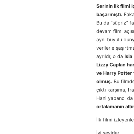
Serinin ilk filmi
başarmıştı.
Fakat
Bu da “süpriz” fa
devam filmi açıs
aynı büyülü düny
verilerle şaşırtm
ayrıldı; o da
Isla
Lizzy Caplan ham
ve Harry Potter 
olmuş.
Bu filmde
çıktı karşıma, f
Hani yabancı da 
ortalamanın altı
İlk filmi izleye
İyi seyirler.