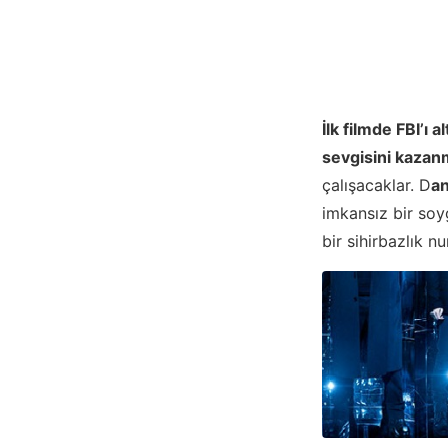
İlk filmde FBI’ı
sevgisini kazanm
çalışacaklar. D
an
imkansız bir soy
bir sihirbazlık n