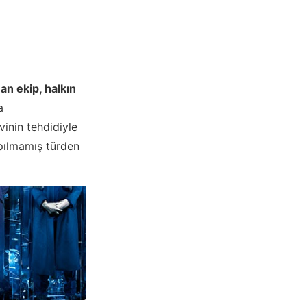
an ekip, halkın
a
vinin tehdidiyle
pılmamış türden