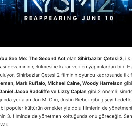
ou See Me: The Second Act
olan
Sihirbazlar Çetesi 2
, il
rası devamının çekilmesine karar verilen yapımlardan biri. H
uluyor. Sihirbazlar Çetesi 2 filminin oyuncu kadrosunda ilk 
eman, Mark Ruffalo, Michael Caine, Woody Harrelson
gibi
Daniel Jacob Radcliffe ve Lizzy Caplan
gibi 2 önemli isimde 
nda yer alan Jon M. Chu, Justin Bieber gibi gişeyi hedefley
bi popüler kültürün örnekleriyle dolu filmlerin de yönetme
nin 3. filminde de yönetmen koltuğunda onu göreceğiz. Se
 var.