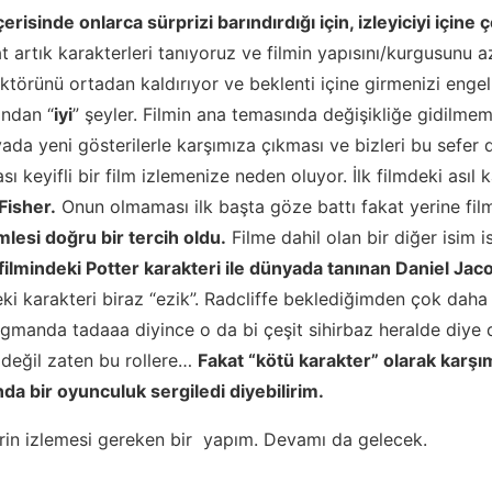
 içerisinde onlarca sürprizi barındırdığı için, izleyiciyi içine
 artık karakterleri tanıyoruz ve filmin yapısını/kurgusunu a
ktörünü ortadan kaldırıyor ve beklenti içine girmenizi engell
ından “
iyi
” şeyler. Filmin ana temasında değişikliğe gidilmeme
ada yeni gösterilerle karşımıza çıkması ve bizleri bu sefer 
ası keyifli bir film izlemenize neden oluyor. İlk filmdeki asıl 
 Fisher.
Onun olmaması ilk başta göze battı fakat yerine film
lesi doğru bir tercih oldu.
Filme dahil olan bir diğer isim 
filmindeki Potter karakteri ile dünyada tanınan Daniel Jac
ki karakteri biraz “ezik”. Radcliffe beklediğimden çok daha fa
ragmanda tadaaa diyince o da bi çeşit sihirbaz heralde diy
değil zaten bu rollere…
Fakat “kötü karakter” olarak karşım
nda bir oyunculuk sergiledi diyebilirim.
nlerin izlemesi gereken bir yapım. Devamı da gelecek.