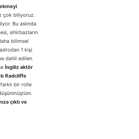
 çekmeyi
z çok biliyoruz.
iyor. Bu aslında
si, sihirbazların
daha bilimsel
kadrodan 1 kişi
e dahil edilen
ise
İngiliz aktör
ob Radcliffe
rklı bir rolle
e düşünmüştüm.
ıza çıktı ve