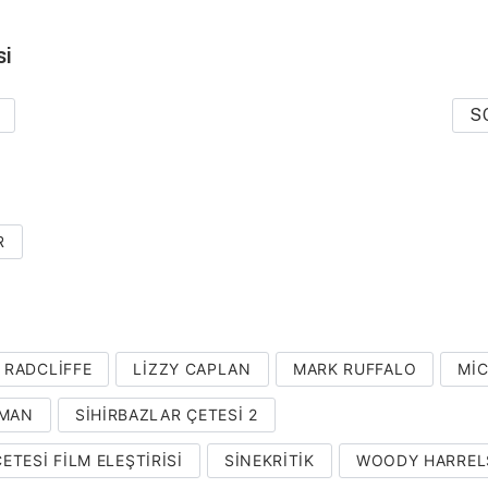
si
S
R
 RADCLIFFE
LIZZY CAPLAN
MARK RUFFALO
MIC
EMAN
SIHIRBAZLAR ÇETESI 2
ETESI FILM ELEŞTIRISI
SINEKRITIK
WOODY HARRE