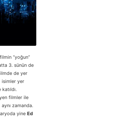
k filmin “yoğun”
atta 3. sünün de
filmde de yer
 isimler yer
katıldı.
en filmler ile
ni aynı zamanda.
naryoda yine
Ed