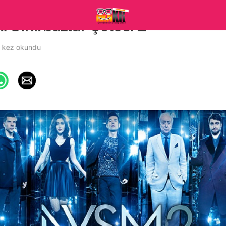
k: Sihirbazlar Çetesi 2
 kez okundu