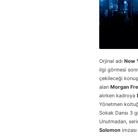
Orjinal adı
Now Y
ilgi görmesi son
çekileceği konuş
alan
Morgan Fre
alırken kadroya
Yönetmen koltuğu
Sokak Dansı 3 gi
Unutmadan, seri
Solomon
imzası