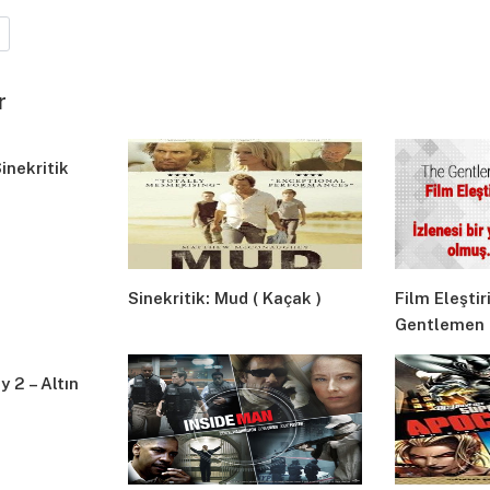
r
inekritik
Sinekritik: Mud ( Kaçak )
Film Eleştir
Gentlemen
y 2 – Altın