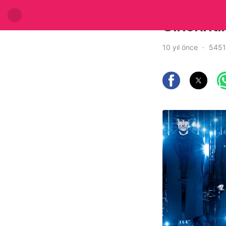
Sinekriti
10 yıl önce
5451