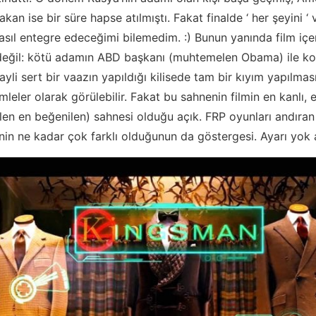
an ise bir süre hapse atılmıştı. Fakat finalde ‘ her şeyini ‘ 
ıl entegre edeceğimi bilemedim. :) Bunun yanında film içer
değil: kötü adamın ABD başkanı (muhtemelen Obama) ile k
ayli sert bir vaazın yapıldığı kilisede tam bir kıyım yapılmas
leler olarak görülebilir. Fakat bu sahnenin filmin en kanlı, en
en en beğenilen) sahnesi olduğu açık. FRP oyunları andıran
in ne kadar çok farklı olduğunun da göstergesi. Ayarı yok