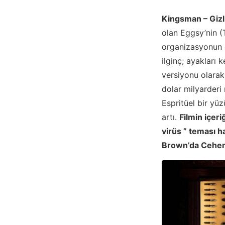
Kingsman – Gizli
olan Eggsy’nin (
organizasyonun ç
ilginç; ayakları 
versiyonu olarak
dolar milyarderi
Espritüel bir yüz
artı.
Filmin içer
virüs ” teması 
Brown’da Cehenn