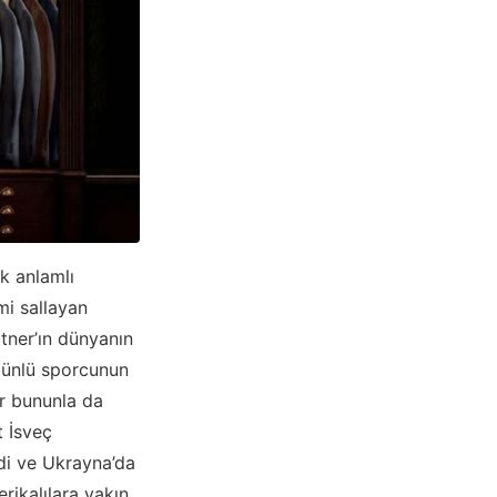
k anlamlı
mi sallayan
tner’ın dünyanın
 ünlü sporcunun
er bununla da
t İsveç
di ve Ukrayna’da
rikalılara yakın