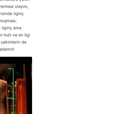
vermesi olayını,
isinde ilginç
onuşması,
ı ilginç ama
 hızlı ve en ilgi
 çekimlerin de
 adamın!