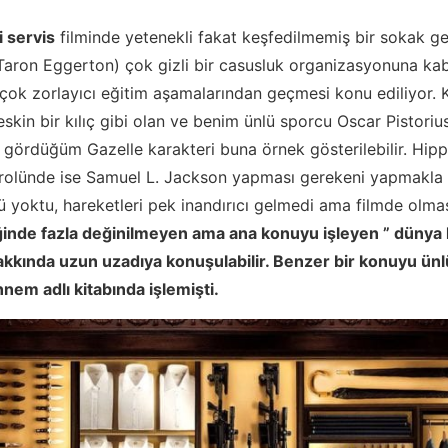
 servis
filminde yetenekli fakat keşfedilmemiş bir sokak ge
Taron Eggerton) çok gizli bir casusluk organizasyonuna kab
ok zorlayıcı eğitim aşamalarından geçmesi konu ediliyor. 
keskin bir kılıç gibi olan ve benim ünlü sporcu Oscar Pistorius
 gördüğüm Gazelle karakteri buna örnek gösterilebilir. Hippi
 rolünde ise Samuel L. Jackson yapması gerekeni yapmakla 
ü yoktu, hareketleri pek inandırıcı gelmedi ama filmde olmas
iğinde fazla değinilmeyen ama ana konuyu işleyen ” dünya 
hakkında uzun uzadıya konuşulabilir. Benzer bir konuyu ün
em adlı kitabında işlemişti.