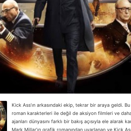
Kick Ass’ın arkasındaki ekip, tekrar bir araya geldi. Bu
roman karakterleri ile değil de aksiyon filmleri ve da
ajanları dünyasını farklı bir bakış açısıyla ele alarak kar
Mark Millar’ın grafik romanından uyarlanan ve Kick Ass