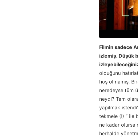
Filmin sadece Am
izlemiş. Düşük b
izleyebileceğiniz
olduğunu hatırla
hoş olmamış. Bira
neredeyse tüm üs
neydi? Tam olara
yapılmak istendi
tekmele (!) ” il
ne kadar olursa o
herhalde yönetme