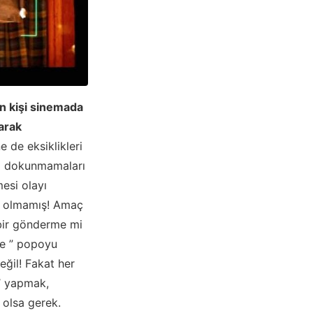
in kişi sinemada
larak
e de eksiklikleri
zla dokunmamaları
mesi olayı
i: olmamış! Amaç
 bir gönderme mi
de ” popoyu
ğil! Fakat her
i’ yapmak,
 olsa gerek.