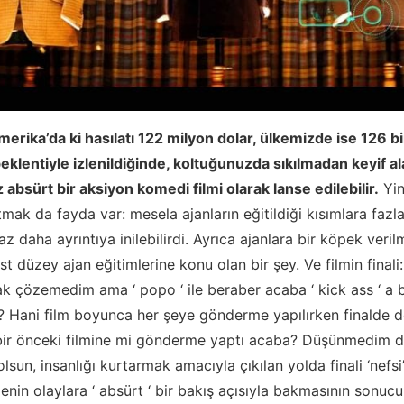
erika’da ki hasılatı 122 milyon dolar, ülkemizde ise 126 b
eklentiyle izlenildiğinde, koltuğunuzda sıkılmadan keyif a
 absürt bir aksiyon komedi filmi olarak lanse edilebilir.
Yin
tmak da fayda var: mesela ajanların eğitildiği kısımlara fa
z daha ayrıntıya inilebilirdi. Ayrıca ajanlara bir köpek veril
t düzey ajan eğitimlerine konu olan bir şey. Ve filmin final
k çözemedim ama ‘ popo ‘ ile beraber acaba ‘ kick ass ‘ a
? Hani film boyunca her şeye gönderme yapılırken finalde 
e bir önceki filmine mi gönderme yaptı acaba? Düşünmedim de
lsun, insanlığı kurtarmak amacıyla çıkılan yolda finali ‘nefs
nin olaylara ‘ absürt ‘ bir bakış açısıyla bakmasının sonucu