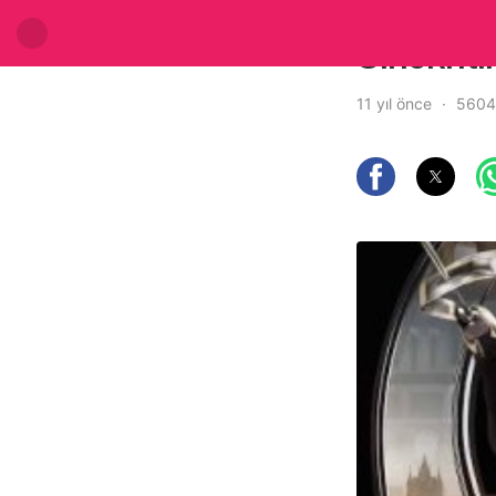
Sinekriti
11 yıl önce
5604