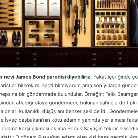
r nevi James Bond parodisi diyebiliriz.
Fakat içeriğinde ço
naristler bilerek mi seçti bilmiyorum ama son yıllarda günde
 hepsine bir göndermede bulundular. Örneğin; Felix Baumgar
sından atladığı olaya göndermede bulunan sahnelerde tıpkı
alonları kullanıldı, düşüş anı benzer şekilde idi. Göndermel
lmde İsveç başbakanı’nın kötü adamın yanında yer alması faka
ü adama karşı çıkması aklıma Soğuk Savaş’ın tekrar hissedil
tırlattı: O dönem Rusya’nın adamı olan kişi başa geçmiş, Ame