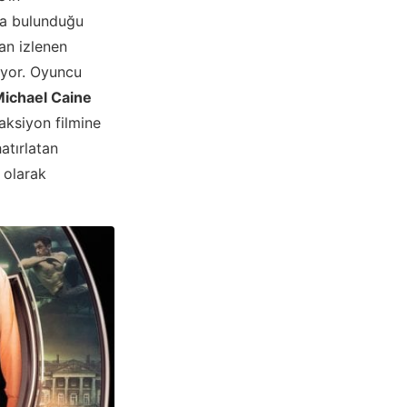
da bulunduğu
dan izlenen
pıyor. Oyuncu
Michael Caine
aksiyon filmine
atırlatan
 olarak