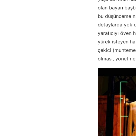
olan bayan başbak
bu düşünceme nas
detaylarda yok 
yaratıcıyı öven h
yürek isteyen ham
çekici (muhtemel
olması, yönetmen