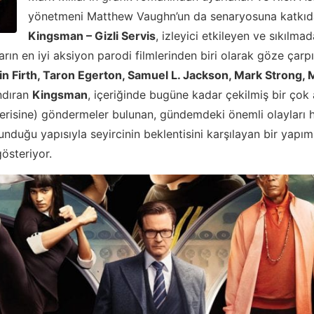
yönetmeni Matthew Vaughn’un da senaryosuna katkı
Kingsman – Gizli Servis
, izleyici etkileyen ve sıkılma
ların en iyi aksiyon parodi filmlerinden biri olarak göze çar
in Firth, Taron Egerton, Samuel L. Jackson, Mark Strong, 
ındıran
Kingsman
, içeriğinde bugüne kadar çekilmiş bir çok 
serisine) göndermeler bulunan, gündemdeki önemli olayları h
unduğu yapısıyla seyircinin beklentisini karşılayan bir yapım
österiyor.