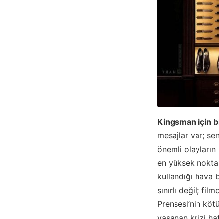
Kingsman için bi
mesajlar var; se
önemli olayların
en yüksek nokta
kullandığı hava b
sınırlı değil; fi
Prensesi’nin köt
yaşanan krizi ha