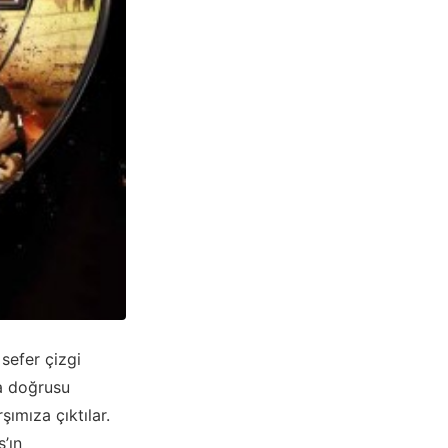
 sefer çizgi
ha doğrusu
şımıza çıktılar.
’ın