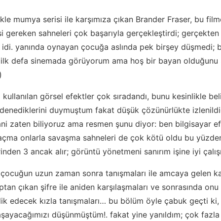
kle mumya serisi ile karşımıza çıkan Brander Fraser, bu film
gereken sahneleri çok başarıyla gerçekleştirdi; gerçekten 
 idi. yanında oynayan çocuğa aslında pek birşey düşmedi; 
ilk defa sinemada görüyorum ama hoş bir bayan olduğunu
)
kullanılan görsel efektler çok sıradandı, bunu kesinlikle be
 denediklerini duymuştum fakat düşük çözünürlükte izlenild
ani zaten biliyoruz ama resmen şunu diyor: ben bilgisayar ef
açma onlarla savaşma sahneleri de çok kötü oldu bu yüzden
inden 3 ancak alır; görüntü yönetmeni sanırım işine iyi çalış
 çocuğun uzun zaman sonra tanışmaları ile amcaya gelen ka
ptan çıkan şifre ile aniden karşılaşmaları ve sonrasında onu 
lik edecek kızla tanışmaları… bu bölüm öyle çabuk geçti ki
aşayacağımızı düşünmüştüm!. fakat yine yanıldım; çok fazla