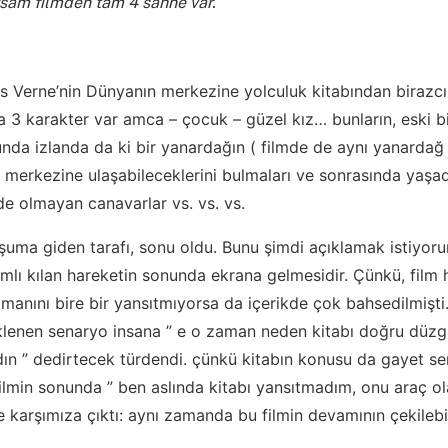
rsam filmden tam 4 sahne var.
es Verne’nin Dünyanın merkezine yolculuk kitabından biraz
ta 3 karakter var amca – çocuk – güzel kız… bunların, eski 
unda izlanda da ki bir yanardağın ( filmde de aynı yanardağ 
 merkezine ulaşabileceklerini bulmaları ve sonrasında yaşadı
e olmayan canavarlar vs. vs. vs.
şuma giden tarafı, sonu oldu. Bunu şimdi açıklamak istiyoru
lamlı kılan hareketin sonunda ekrana gelmesidir. Çünkü, film
omanını bire bir yansıtmıyorsa da içerikde çok bahsedilmişti
eklenen senaryo insana ” e o zaman neden kitabı doğru düz
ın ” dedirtecek türdendi. çünkü kitabın konusu da gayet s
ilmin sonunda ” ben aslında kitabı yansıtmadım, onu araç ol
 karşımıza çıktı: aynı zamanda bu filmin devamının çekilebi