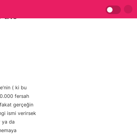
 the
e’nin ( ki bu
20.000 fersah
 fakat gerçeğin
gi ismi verirsek
r ya da
inemaya