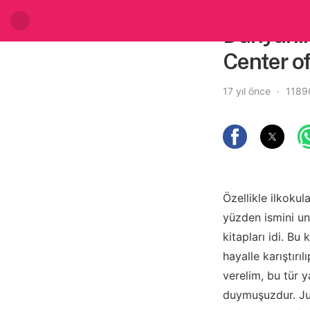
Dünyanın
Center of
17 yıl önce
1189
Özellikle ilkokul
yüzden ismini un
kitapları idi. Bu
hayalle karıştır
verelim, bu tür 
duymuşuzdur. Ju