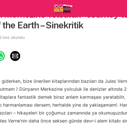
 Merkezine Yolculuk – Journey to
 the Earth – Sinekritik
6 kez okundu
a giderken, bize önerilen kitaplarından bazıları da Jules Vern
utmam ) Dünyanın Merkezine yolculuk ile denizler altında 
 kitaplara fantastik demek biraz anlam karmaşası yaratabilir,
ılıp harmanlaması dersem; herhalde yine de yaklaşamam!. Han
yazıları – hikayeleri bir çoğumuz zamanında ya okumuşuzdu
les Verne’nin daha önce seksen günde devr-i alem kitabı s