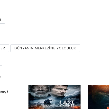
R
SER
DÜNYANIN MERKEZINE YOLCULUK
r
gıç (