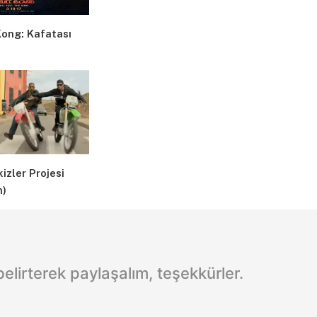
Kong: Kafatası
kizler Projesi
n)
lirterek paylaşalım, teşekkürler.