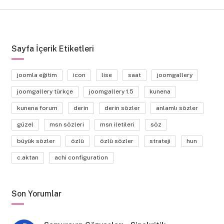
Sayfa İçerik Etiketleri
joomla eğitim
icon
lise
saat
joomgallery
joomgallery türkçe
joomgallery 1.5
kunena
kunena forum
derin
derin sözler
anlamlı sözler
güzel
msn sözleri
msn iletileri
söz
büyük sözler
özlü
özlü sözler
strateji
hun
c.aktan
achi configuration
Son Yorumlar