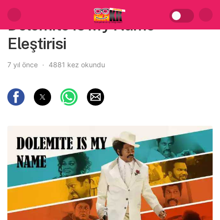
Dolemite Is My Name
Eleştirisi
7 yıl önce
4881 kez okundu