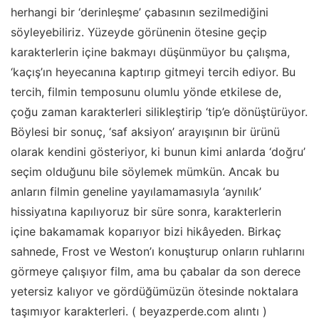
herhangi bir ‘derinleşme’ çabasının sezilmediğini
söyleyebiliriz. Yüzeyde görünenin ötesine geçip
karakterlerin içine bakmayı düşünmüyor bu çalışma,
‘kaçış’ın heyecanına kaptırıp gitmeyi tercih ediyor. Bu
tercih, filmin temposunu olumlu yönde etkilese de,
çoğu zaman karakterleri silikleştirip ‘tip’e dönüştürüyor.
Böylesi bir sonuç, ‘saf aksiyon’ arayışının bir ürünü
olarak kendini gösteriyor, ki bunun kimi anlarda ‘doğru’
seçim olduğunu bile söylemek mümkün. Ancak bu
anların filmin geneline yayılamamasıyla ‘aynılık’
hissiyatına kapılıyoruz bir süre sonra, karakterlerin
içine bakamamak koparıyor bizi hikâyeden. Birkaç
sahnede, Frost ve Weston’ı konuşturup onların ruhlarını
görmeye çalışıyor film, ama bu çabalar da son derece
yetersiz kalıyor ve gördüğümüzün ötesinde noktalara
taşımıyor karakterleri. ( beyazperde.com alıntı )