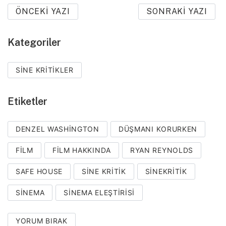
ÖNCEKI YAZI
SONRAKI YAZI
Kategoriler
SINE KRITIKLER
Etiketler
DENZEL WASHINGTON
DÜŞMANI KORURKEN
FILM
FILM HAKKINDA
RYAN REYNOLDS
SAFE HOUSE
SINE KRITIK
SINEKRITIK
SINEMA
SINEMA ELEŞTIRISI
YORUM BIRAK