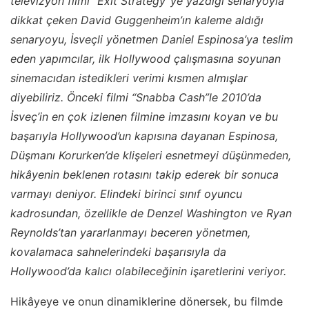
televizyon filmi “Exit Strategy”ye yazdığı senaryoyla
dikkat çeken David Guggenheim’ın kaleme aldığı
senaryoyu, İsveçli yönetmen Daniel Espinosa’ya teslim
eden yapımcılar, ilk Hollywood çalışmasına soyunan
sinemacıdan istedikleri verimi kısmen almışlar
diyebiliriz. Önceki filmi “Snabba Cash”le 2010’da
İsveç’in en çok izlenen filmine imzasını koyan ve bu
başarıyla Hollywood’un kapısına dayanan Espinosa,
Düşmanı Korurken’de klişeleri esnetmeyi düşünmeden,
hikâyenin beklenen rotasını takip ederek bir sonuca
varmayı deniyor. Elindeki birinci sınıf oyuncu
kadrosundan, özellikle de Denzel Washington ve Ryan
Reynolds’tan yararlanmayı beceren yönetmen,
kovalamaca sahnelerindeki başarısıyla da
Hollywood’da kalıcı olabileceğinin işaretlerini veriyor.
Hikâyeye ve onun dinamiklerine dönersek, bu filmde