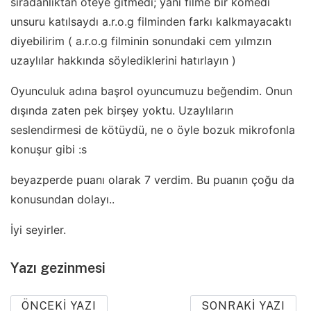
sıradanlıktan öteye gitmedi; yani filme bir komedi
unsuru katılsaydı a.r.o.g filminden farkı kalkmayacaktı
diyebilirim ( a.r.o.g filminin sonundaki cem yılmzın
uzaylılar hakkında söylediklerini hatırlayın )
Oyunculuk adına başrol oyuncumuzu beğendim. Onun
dışında zaten pek birşey yoktu. Uzaylıların
seslendirmesi de kötüydü, ne o öyle bozuk mikrofonla
konuşur gibi :s
beyazperde puanı olarak 7 verdim. Bu puanın çoğu da
konusundan dolayı..
İyi seyirler.
Yazı gezinmesi
ÖNCEKI YAZI
SONRAKI YAZI